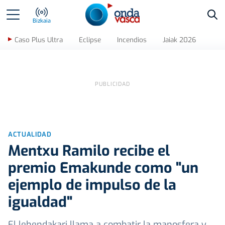
Bus
Bizkaia
Caso Plus Ultra
Eclipse
Incendios
Jaiak 2026
ACTUALIDAD
Mentxu Ramilo recibe el
premio Emakunde como "un
ejemplo de impulso de la
igualdad"
El lehendakari llama a combatir la manosfera y