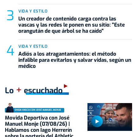
VIDA Y ESTILO
Un creador de contenido carga contra las
vascas y las redes le ponen en su sitio: "Este
orangután de que árbol se ha caído"
VIDA Y ESTILO
Adiós a los atragantamientos: el método
infalible para evitarlos y salvar vidas, según un
médico
+
Lo
escuchado
ONDA VASCA CON JOSÉ MANUEL MONJE
Movida Deportiva con José
52:11
Manuel Monje (07/08/26) |
Hablamos con Iago Herrerín
sobre la portería del Athletic