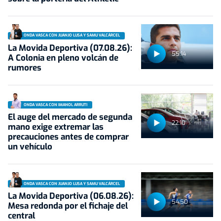
ONDA VASCA CON JUANJO LUSA Y SAMU VALCÁRCEL
La Movida Deportiva (07.08.26):
55:14
A Colonia en pleno volcán de
rumores
ONDA VASCA CON IMANOL ARRUTI
El auge del mercado de segunda
22:10
mano exige extremar las
precauciones antes de comprar
un vehículo
ONDA VASCA CON JUANJO LUSA Y SAMU VALCÁRCEL
La Movida Deportiva (06.08.26):
54:50
Mesa redonda por el fichaje del
central