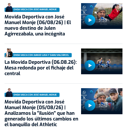
ONDA VASCA CON JOSÉ MANUEL MONJE
Movida Deportiva con José
51:59
Manuel Monje (06/08/26) | El
nuevo destino de Julen
Agirrezabala, una incógnita
ONDA VASCA CON JUANJO LUSA Y SAMU VALCÁRCEL
La Movida Deportiva (06.08.26):
54:50
Mesa redonda por el fichaje del
central
ONDA VASCA CON JOSÉ MANUEL MONJE
Movida Deportiva con José
52:42
Manuel Monje (05/08/26) |
Analizamos la "ilusión" que han
generado los últimos cambios en
el banquillo del Athletic