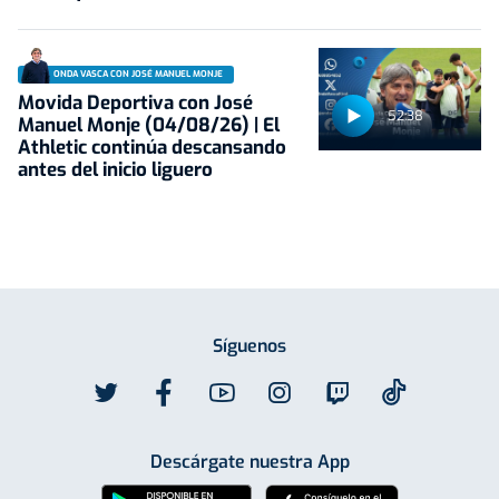
ONDA VASCA CON JOSÉ MANUEL MONJE
Movida Deportiva con José
52:38
Manuel Monje (04/08/26) | El
Athletic continúa descansando
antes del inicio liguero
Síguenos
Descárgate nuestra App