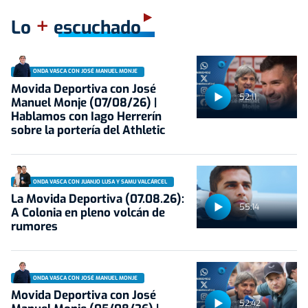
+
Lo
escuchado
ONDA VASCA CON JOSÉ MANUEL MONJE
Movida Deportiva con José
52:11
Manuel Monje (07/08/26) |
Hablamos con Iago Herrerín
sobre la portería del Athletic
ONDA VASCA CON JUANJO LUSA Y SAMU VALCÁRCEL
La Movida Deportiva (07.08.26):
55:14
A Colonia en pleno volcán de
rumores
ONDA VASCA CON JOSÉ MANUEL MONJE
Movida Deportiva con José
52:42