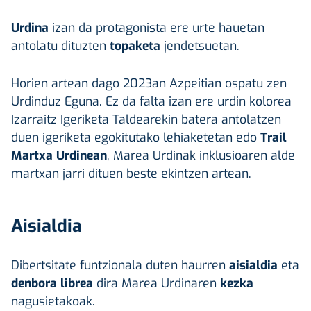
Urdina
izan da protagonista ere urte hauetan
antolatu dituzten
topaketa
jendetsuetan.
Horien artean dago 2023an Azpeitian ospatu zen
Urdinduz Eguna. Ez da falta izan ere urdin kolorea
Izarraitz Igeriketa Taldearekin batera antolatzen
duen igeriketa egokitutako lehiaketetan edo
Trail
Martxa Urdinean
, Marea Urdinak inklusioaren alde
martxan jarri dituen beste ekintzen artean.
Aisialdia
Dibertsitate funtzionala duten haurren
aisialdia
eta
denbora librea
dira Marea Urdinaren
kezka
nagusietakoak.