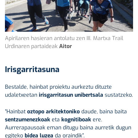
Apirilaren hasieran antolatu zen III. Martxa Trail
Urdinaren partaideak
Aitor
Irisgarritasuna
Bestalde, hainbat proiektu aurkeztu dituzte
udaletxeetan
irisgarritasun
unibertsala
sustatzeko.
“Hainbat
oztopo arkitektoniko
daude, baina baita
sentzumenezkoak
eta
kognitiboak
ere.
Aurrerapausoak eman ditugu baina aurretik dugun
egiteko
bidea luzea
da oraindik”.