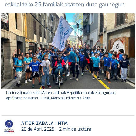
eskualdeko 25 familiak osatzen dute gaur egun
Urdinez tindatu zuen Marea Urdinak Azpeitiko kaleak eta inguruak
apirilaren hasieran III.Trail Martxa Urdinean / Aritz
AITOR ZABALA | NTM
26 de Abril 2025
2 min de lectura