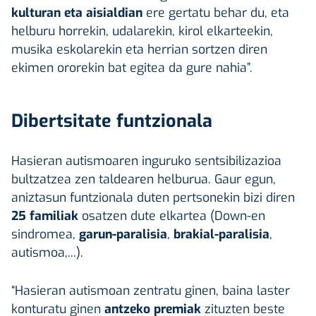
kulturan
eta aisialdian
ere gertatu behar du, eta
helburu horrekin, udalarekin, kirol elkarteekin,
musika eskolarekin eta herrian sortzen diren
ekimen ororekin bat egitea da gure nahia”.
Dibertsitate funtzionala
Hasieran autismoaren inguruko sentsibilizazioa
bultzatzea zen taldearen helburua. Gaur egun,
aniztasun funtzionala duten pertsonekin bizi diren
25 familiak
osatzen dute elkartea (Down-en
sindromea,
garun-paralisia
,
brakial-paralisia
,
autismoa,...).
“Hasieran autismoan zentratu ginen, baina laster
konturatu ginen
antzeko premiak
zituzten beste