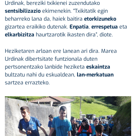
Urdinak, bereziki txikienei zuzendutako
sentsibilizazio
ekimenekin. “Txikitatik egin
beharreko lana da, haiek baitira
etorkizuneko
gizartea eraikiko dutenak.
Enpatia
,
errespetua
eta
elkarbizitza
haurtzarotik ikasten dira”, diote.
Heziketaren arloan ere lanean ari dira. Marea
Urdinak dibertsitate funtzionala duten
pertsonentzako lanbide heziketa
eskaintza
bultzatu nahi du eskualdean,
lan-merkatuan
sartzea errazteko.