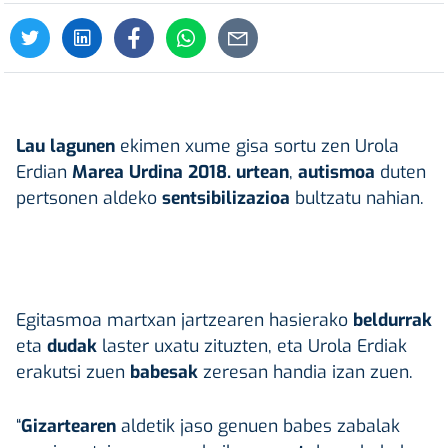
Lau lagunen
ekimen xume gisa sortu zen Urola
Erdian
Marea Urdina 2018. urtean
,
autismoa
duten
pertsonen aldeko
sentsibilizazioa
bultzatu nahian.
Egitasmoa martxan jartzearen hasierako
beldurrak
eta
dudak
laster uxatu zituzten, eta Urola Erdiak
erakutsi zuen
babesak
zeresan handia izan zuen.
“
Gizartearen
aldetik jaso genuen babes zabalak