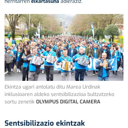
herritarren
elkartasuna
adieraziz.
Ekintza ugari antolatu ditu Marea Urdinak
inklusioaren aldeko sentsibilizazioa bultzatzeko
sortu zenetik
OLYMPUS DIGITAL CAMERA
Sentsibilizazio ekintzak