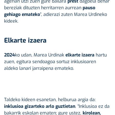
agerian utzi zuen gure bailara
prest
dagoela behar
bereziak dituzten herritarren aurrean
pauso
gehiago emateko
”, adierazi zuten Marea Urdineko
kideek.
Elkarte izaera
2024
ko udan, Marea Urdinak
elkarte izaera
hartu
zuen, egitura sendoagoa sortuz inklusioaren
aldeko lanari jarraipena emateko.
Taldeko kideen esanetan, helburua argia da:
inklusioa gizarteko arlo guztietan
. “Inklusioa ez da
bakarrik eskolan ematen; gure ustez,
kirolean
,