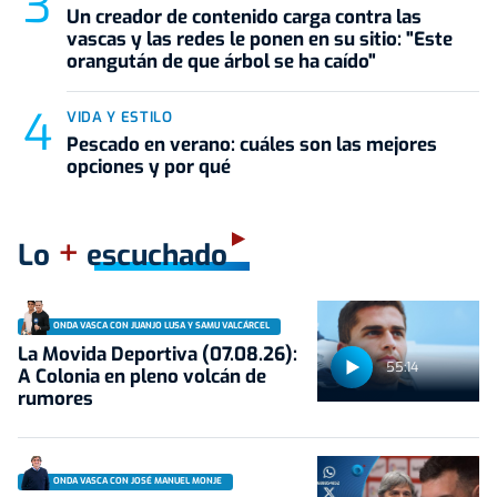
Un creador de contenido carga contra las
vascas y las redes le ponen en su sitio: "Este
orangután de que árbol se ha caído"
VIDA Y ESTILO
Pescado en verano: cuáles son las mejores
opciones y por qué
+
Lo
escuchado
ONDA VASCA CON JUANJO LUSA Y SAMU VALCÁRCEL
La Movida Deportiva (07.08.26):
55:14
A Colonia en pleno volcán de
rumores
ONDA VASCA CON JOSÉ MANUEL MONJE