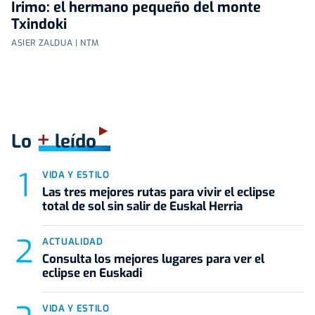
Irimo: el hermano pequeño del monte
Txindoki
ASIER ZALDUA | NTM
+
Lo
leído
VIDA Y ESTILO
Las tres mejores rutas para vivir el eclipse
total de sol sin salir de Euskal Herria
ACTUALIDAD
Consulta los mejores lugares para ver el
eclipse en Euskadi
VIDA Y ESTILO