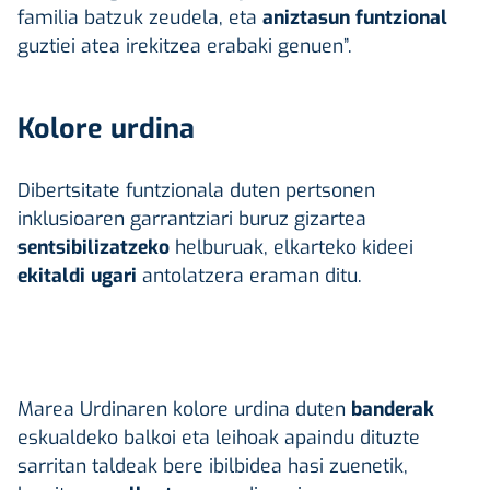
familia batzuk zeudela, eta
aniztasun funtzional
guztiei atea irekitzea erabaki genuen”.
Kolore urdina
Dibertsitate funtzionala duten pertsonen
inklusioaren garrantziari buruz gizartea
sentsibilizatzeko
helburuak, elkarteko kideei
ekitaldi
ugari
antolatzera eraman ditu.
Marea Urdinaren kolore urdina duten
banderak
eskualdeko balkoi eta leihoak apaindu dituzte
sarritan taldeak bere ibilbidea hasi zuenetik,