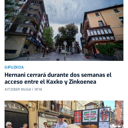
GIPUZKOA
Hernani cerrará durante dos semanas el
acceso entre el Kaxko y Zinkoenea
AITZIBER MUGA | NTM