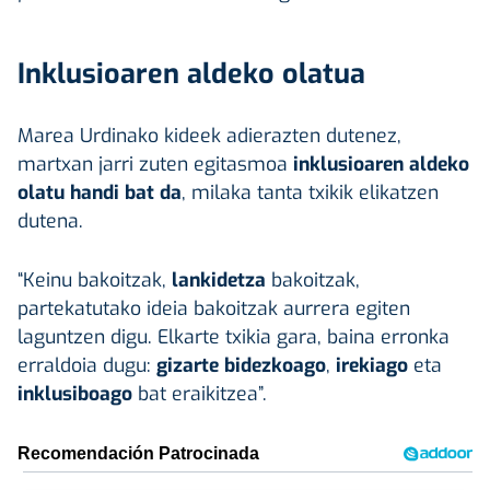
Inklusioaren aldeko olatua
Marea Urdinako kideek adierazten dutenez,
martxan jarri zuten egitasmoa
inklusioaren aldeko
olatu handi bat da
, milaka tanta txikik elikatzen
dutena.
“Keinu bakoitzak,
lankidetza
bakoitzak,
partekatutako ideia bakoitzak aurrera egiten
laguntzen digu. Elkarte txikia gara, baina erronka
erraldoia dugu:
gizarte bidezkoago
,
irekiago
eta
inklusiboago
bat eraikitzea”.