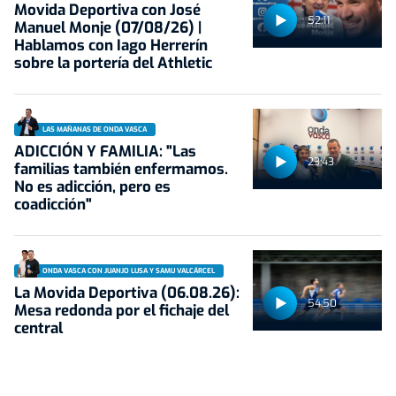
Movida Deportiva con José
52:11
Manuel Monje (07/08/26) |
Hablamos con Iago Herrerín
sobre la portería del Athletic
LAS MAÑANAS DE ONDA VASCA
ADICCIÓN Y FAMILIA: "Las
23:43
familias también enfermamos.
No es adicción, pero es
coadicción"
ONDA VASCA CON JUANJO LUSA Y SAMU VALCÁRCEL
La Movida Deportiva (06.08.26):
54:50
Mesa redonda por el fichaje del
central