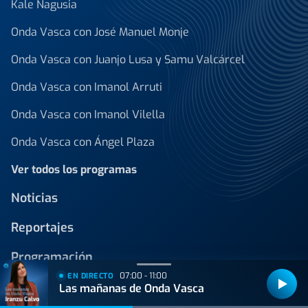
Kale Nagusia
Onda Vasca con José Manuel Monje
Onda Vasca con Juanjo Lusa y Samu Valcárcel
Onda Vasca con Imanol Arruti
Onda Vasca con Imanol Vilella
Onda Vasca con Ángel Plaza
Ver todos los programas
Noticias
Reportajes
Programación
07:00 - 11:00
EN DIRECTO
Las mañanas de Onda Vasca