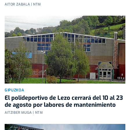
AITOR ZABALA | NTM
GIPUZKOA
El polideportivo de Lezo cerrará del 10 al 23
de agosto por labores de mantenimiento
AITZIBER MUGA | NTM