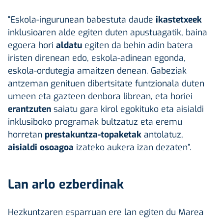
“Eskola-ingurunean babestuta daude
ikastetxeek
inklusioaren alde egiten duten apustuagatik, baina
egoera hori
aldatu
egiten da behin adin batera
iristen direnean edo, eskola-adinean egonda,
eskola-ordutegia amaitzen denean. Gabeziak
antzeman genituen dibertsitate funtzionala duten
umeen eta gazteen denbora librean, eta horiei
erantzuten
saiatu gara kirol egokituko eta aisialdi
inklusiboko programak bultzatuz eta eremu
horretan
prestakuntza-topaketak
antolatuz,
aisialdi osoagoa
izateko aukera izan dezaten”.
Lan arlo ezberdinak
Hezkuntzaren esparruan ere lan egiten du Marea