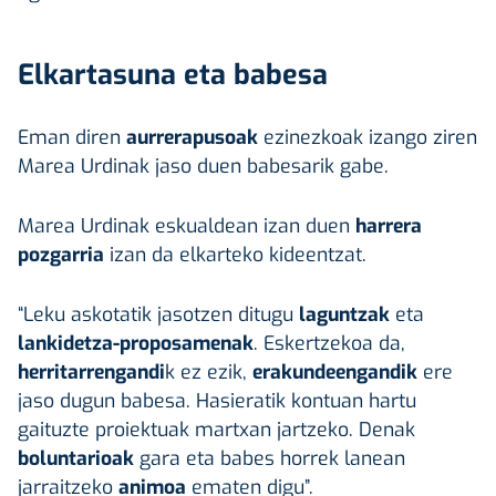
Elkartasuna eta babesa
Eman diren
aurrerapusoak
ezinezkoak izango ziren
Marea Urdinak jaso duen babesarik gabe.
Marea Urdinak eskualdean izan duen
harrera
pozgarria
izan da elkarteko kideentzat.
“Leku askotatik jasotzen ditugu
laguntzak
eta
lankidetza-proposamenak
. Eskertzekoa da,
herritarrengandi
k ez ezik,
erakundeengandik
ere
jaso dugun babesa. Hasieratik kontuan hartu
gaituzte proiektuak martxan jartzeko. Denak
boluntarioak
gara eta babes horrek lanean
jarraitzeko
animoa
ematen digu”.