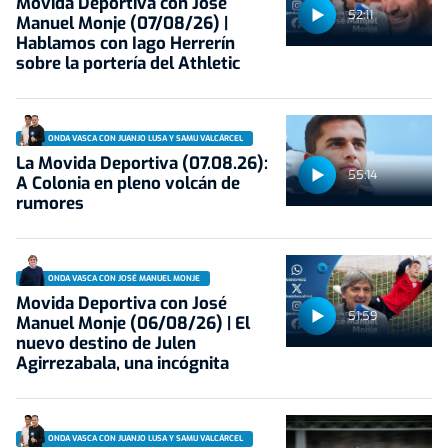
Movida Deportiva con José
52:11
Manuel Monje (07/08/26) |
Hablamos con Iago Herrerín
sobre la portería del Athletic
ONDA VASCA CON JUANJO LUSA Y SAMU VALCÁRCEL
La Movida Deportiva (07.08.26):
55:14
A Colonia en pleno volcán de
rumores
ONDA VASCA CON JOSÉ MANUEL MONJE
Movida Deportiva con José
51:59
Manuel Monje (06/08/26) | El
nuevo destino de Julen
Agirrezabala, una incógnita
ONDA VASCA CON JUANJO LUSA Y SAMU VALCÁRCEL