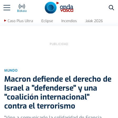
Bus
Bizkaia
Caso Plus Ultra
Eclipse
Incendios
Jaiak 2026
MUNDO
Macron defiende el derecho de
Israel a "defenderse" y una
"coalición internacional"
contra el terrorismo
"Vine a comunicarle la solidaridad de Francia