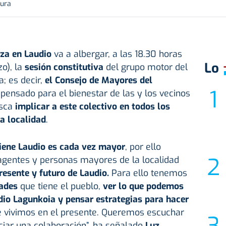
tura
uza en
Laudio
va a albergar, a las 18.30 horas
Lo
o), la
sesión constitutiva
del grupo motor del
; es decir,
el Consejo de Mayores del
ensado para el bienestar de las y los vecinos
sca
implicar a este colectivo en todos los
a localidad
.
tiene Laudio es cada vez mayor
, por ello
 agentes y personas mayores de la localidad
resente y futuro de Laudio.
Para ello tenemos
dades
que tiene el pueblo,
ver lo que podemos
dio Lagunkoia y pensar estrategias para hacer
 vivimos en el presente. Queremos escuchar
iciar una colaboración”, ha señalado
Luz