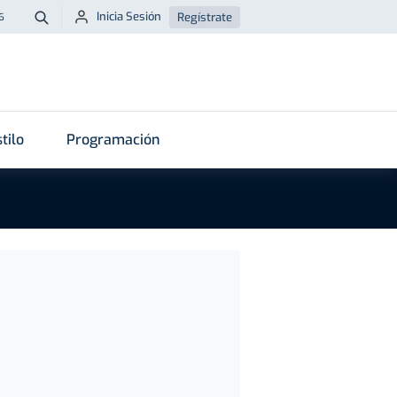
Inicia Sesión
Regístrate
6
Buscar
tilo
Programación