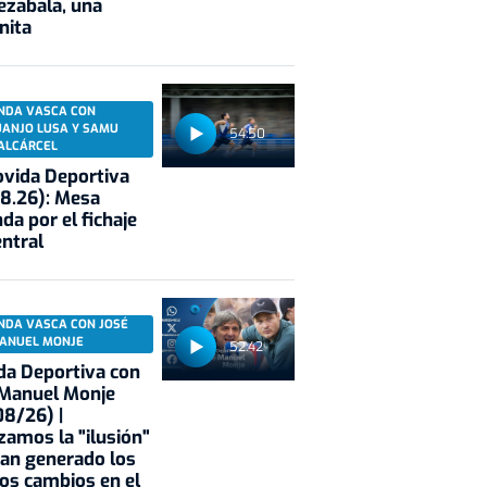
ezabala, una
nita
NDA VASCA CON
UANJO LUSA Y SAMU
54:50
ALCÁRCEL
vida Deportiva
8.26): Mesa
da por el fichaje
entral
NDA VASCA CON JOSÉ
ANUEL MONJE
52:42
a Deportiva con
 Manuel Monje
8/26) |
zamos la "ilusión"
an generado los
os cambios en el