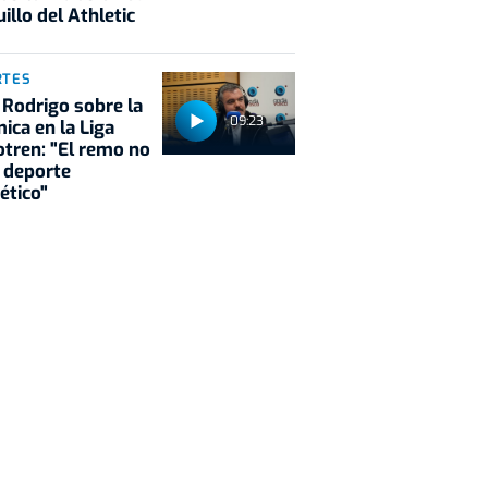
illo del Athletic
RTES
 Rodrigo sobre la
09:23
ica en la Liga
tren: "El remo no
 deporte
ético"