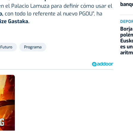
banqu
en el Palacio Lamuza para definir cómo usar el
o,
con todo lo referente al nuevo PGOU”, ha
ize Gastaka.
DEPO
Borja
polém
Eusko
es un
Futuro
Programa
aritm