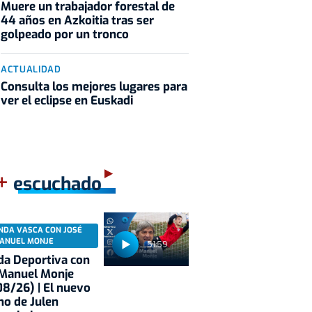
Muere un trabajador forestal de
44 años en Azkoitia tras ser
golpeado por un tronco
ACTUALIDAD
Consulta los mejores lugares para
ver el eclipse en Euskadi
+
escuchado
NDA VASCA CON JOSÉ
ANUEL MONJE
51:59
a Deportiva con
 Manuel Monje
8/26) | El nuevo
no de Julen