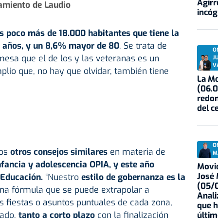
Agirr
amiento de Laudio
incóg
s poco más de 18.000 habitantes que tiene la
5 años, y un 8,6% mayor de 80
. Se trata de
O
mesa que el de los y las veteranas es un
J
V
lio que, no hay que olvidar, también tiene
La Mo
(06.0
redon
del c
O
dos
otros consejos similares
en materia de
M
fancia y adolescencia OPIA, y este año
Movid
José
e Educación.
“Nuestro
estilo de gobernanza es la
(05/0
a fórmula que se puede extrapolar a
Anali
s fiestas o asuntos puntuales de cada zona,
que h
lado,
tanto a corto plazo
con la finalización
últim