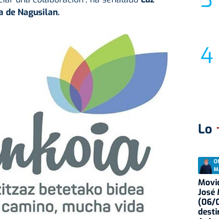
a de Nagusilan.
Lo
O
M
Movid
José
(06/0
desti