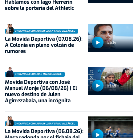
Hablamos con Iago Herrerín
sobre la portería del Athletic
ONDA VASCA CON JUANJO LUSA Y SAMU VALCÁRCEL
La Movida Deportiva (07.08.26):
55:14
A Colonia en pleno volcán de
rumores
ONDA VASCA CON JOSÉ MANUEL MONJE
Movida Deportiva con José
51:59
Manuel Monje (06/08/26) | El
nuevo destino de Julen
Agirrezabala, una incógnita
ONDA VASCA CON JUANJO LUSA Y SAMU VALCÁRCEL
La Movida Deportiva (06.08.26):
54:50
Mesa redonda por el fichaje del