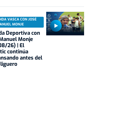
NDA VASCA CON JOSÉ
ANUEL MONJE
52:38
a Deportiva con
 Manuel Monje
8/26) | El
tic continúa
nsando antes del
 liguero