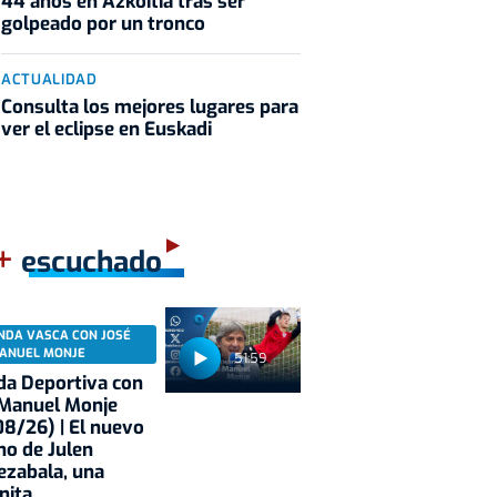
44 años en Azkoitia tras ser
golpeado por un tronco
ACTUALIDAD
Consulta los mejores lugares para
ver el eclipse en Euskadi
+
escuchado
NDA VASCA CON JOSÉ
ANUEL MONJE
51:59
a Deportiva con
 Manuel Monje
8/26) | El nuevo
no de Julen
ezabala, una
nita