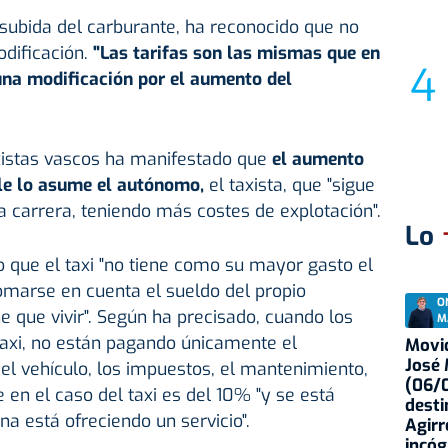
a subida del carburante, ha reconocido que no
odificación.
"Las tarifas son las mismas que en
una modificación por el aumento del
xistas vascos ha manifestado que
el aumento
ble lo asume el autónomo,
el taxista, que "sigue
 carrera, teniendo más costes de explotación".
Lo
 que el taxi "no tiene como su mayor gasto el
omarse en cuenta el sueldo del propio
O
ene que vivir". Según ha precisado, cuando los
M
taxi, no están pagando únicamente el
Movid
José
el vehículo, los impuestos, el mantenimiento,
(06/0
 en el caso del taxi es del 10% "y se está
desti
 está ofreciendo un servicio".
Agirr
incóg