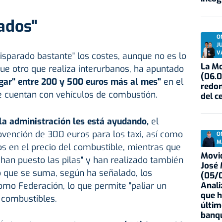
ados"
O
J
V
disparado bastante" los costes, aunque no es lo
La Mo
ue otro que realiza interurbanos, ha apuntado
(06.0
agar" entre 200 y 500 euros más al mes"
en el
redon
e cuentan con vehículos de combustión.
del c
 la administración les está ayudando,
el
bvención de 300 euros para los taxi, así como
O
M
s en el precio del combustible, mientras que
Movid
 han puesto las pilas" y han realizado también
José
o que se suma, según ha señalado, los
(05/0
Anali
mo Federación, lo que permite "paliar un
que h
 combustibles.
últim
banqu