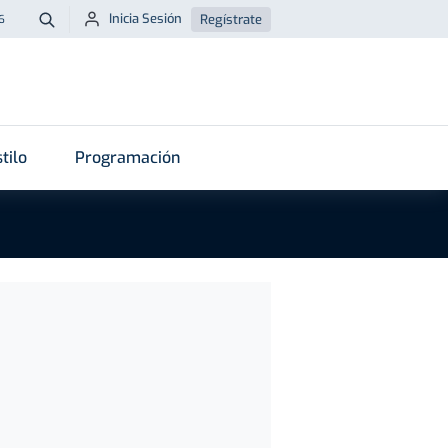
Inicia Sesión
Regístrate
6
Buscar
tilo
Programación