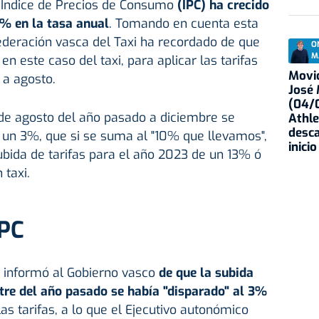
l Índice de Precios de Consumo
(IPC) ha crecido
5% en la tasa anual
. Tomando en cuenta esta
 Federación vasca del Taxi ha recordado de que
O
M
en este caso del taxi, para aplicar las tarifas
Movid
 a agosto.
José
(04/0
e agosto del año pasado a diciembre se
Athle
desca
 un 3%, que si se suma al "10% que llevamos",
inicio
ubida de tarifas para el año 2023 de un 13% ó
taxi.
IPC
 informó al Gobierno vasco
de que la subida
stre del año pasado se había "disparado" al 3%
as tarifas, a lo que el Ejecutivo autonómico