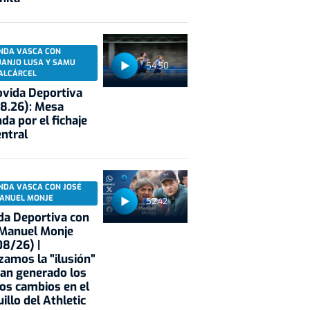
NDA VASCA CON
UANJO LUSA Y SAMU
54:50
ALCÁRCEL
vida Deportiva
8.26): Mesa
da por el fichaje
entral
NDA VASCA CON JOSÉ
ANUEL MONJE
52:42
a Deportiva con
 Manuel Monje
8/26) |
zamos la "ilusión"
an generado los
os cambios en el
illo del Athletic