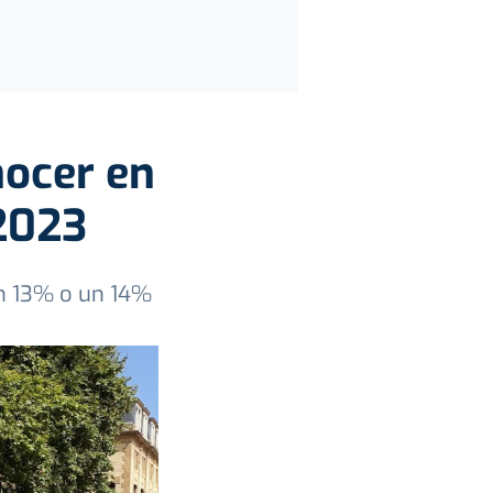
nocer en
 2023
un 13% o un 14%