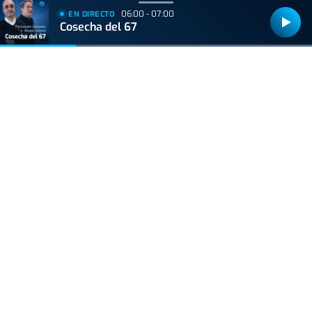
06:00 - 07:00
EN DIRECTO
+
Lo
leído
Cosecha del 67
ACTUALIDAD
Hallan muerto a un recién nacido en un armario
después de que su madre ingresara en el
hospital por una hemorragia
ACTUALIDAD
La caña pierde terreno: cada vez más bares la
sustituyen por dobles y jarras
VIDA Y ESTILO
Adiós a los robos en vacaciones: el truco del
felpudo para una casa segura en verano
VIDA Y ESTILO
¿Delfines que violan humanos, mito o realidad?