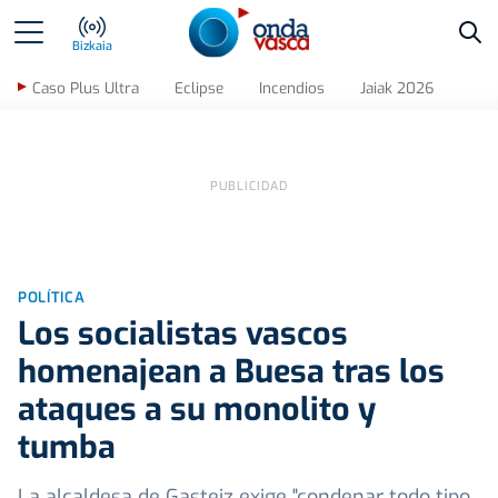
Bus
Bizkaia
Caso Plus Ultra
Eclipse
Incendios
Jaiak 2026
POLÍTICA
Los socialistas vascos
homenajean a Buesa tras los
ataques a su monolito y
tumba
La alcaldesa de Gasteiz exige "condenar todo tipo