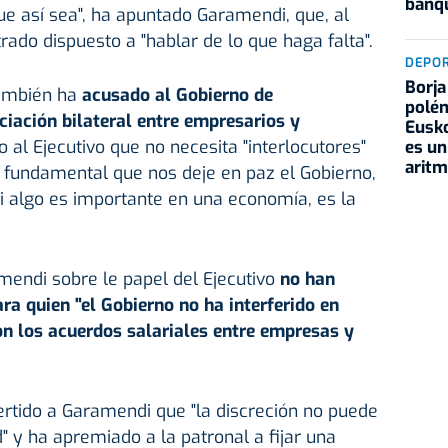
banqu
ue así sea", ha apuntado Garamendi, que, al
do dispuesto a "hablar de lo que haga falta".
DEPO
Borja
también ha
acusado al Gobierno de
polém
iación bilateral entre empresarios y
Eusko
o al Ejecutivo que no necesita "interlocutores"
es un
aritm
s fundamental que nos deje en paz el Gobierno,
i algo es importante en una economía, es la
mendi sobre le papel del Ejecutivo
no han
ra quien "el Gobierno no ha interferido en
on los acuerdos salariales entre empresas y
ertido a Garamendi que "la discreción no puede
" y ha apremiado a la patronal a fijar una