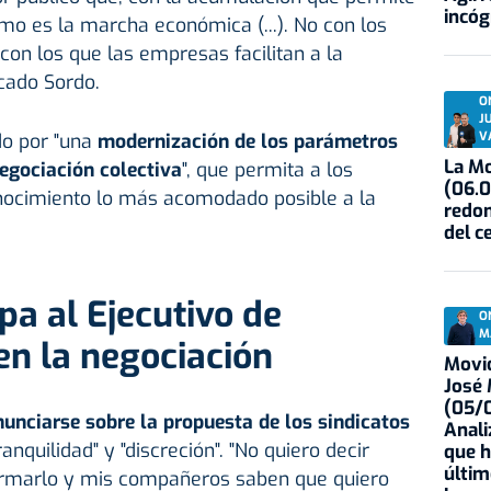
incóg
cómo es la marcha económica (...). No con los
con los que las empresas facilitan a la
icado Sordo.
O
J
V
do por "una
modernización de los parámetros
La Mo
negociación colectiva
", que permita a los
(06.0
nocimiento lo más acomodado posible a la
redon
del c
a al Ejecutivo de
O
M
n la negociación
Movid
José
(05/0
unciarse sobre la propuesta de los sindicatos
Anali
anquilidad" y "discreción". "No quiero decir
que h
últim
irmarlo y mis compañeros saben que quiero