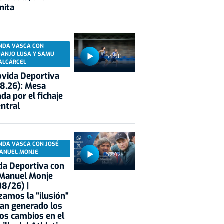
nita
NDA VASCA CON
UANJO LUSA Y SAMU
54:50
ALCÁRCEL
vida Deportiva
8.26): Mesa
da por el fichaje
entral
NDA VASCA CON JOSÉ
ANUEL MONJE
52:42
a Deportiva con
 Manuel Monje
8/26) |
zamos la "ilusión"
an generado los
os cambios en el