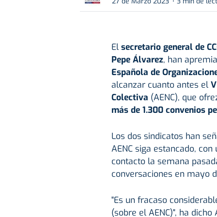
27 de Marzo 2023
3 min de lec
El
secretario general de C
Pepe Álvarez
, han apremi
Española de Organizacion
alcanzar cuanto antes el
V
Colectiva
(AENC), que ofre
más de 1.300 convenios pe
Los dos sindicatos han señ
AENC siga estancado, con
contacto la semana pasada
conversaciones en mayo d
"Es un fracaso considerab
(sobre el AENC)", ha dicho