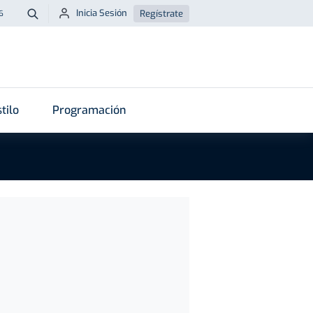
Inicia Sesión
Regístrate
6
Buscar
tilo
Programación