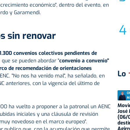
crecimiento económico", dentro del evento, en
ordo y Garamendi.
s sin renovar
1.300 convenios colectivos pendientes de
 que se pueden abordar "
convenio a convenio"
rco de recomendación de orientaciones
Lo
AENC. "No nos ha venido mal", ha señalado, en
C anteriores, con la vigencia del último de
O
M
Movid
COO ha vuelto a proponer a la patronal un AENC
José
bidas iniciales y una cláusula de revisión
(06/0
 "muy novedoso en el marco europeo".
desti
Agirr
r publico que, con la acumulación que permite