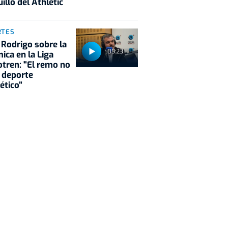
illo del Athletic
RTES
 Rodrigo sobre la
09:23
ica en la Liga
tren: "El remo no
 deporte
ético"