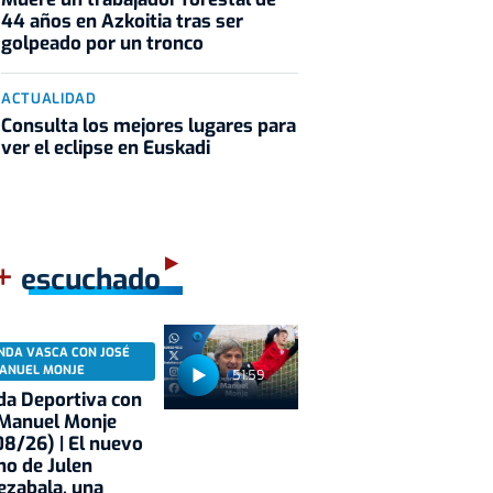
44 años en Azkoitia tras ser
golpeado por un tronco
ACTUALIDAD
Consulta los mejores lugares para
ver el eclipse en Euskadi
+
escuchado
NDA VASCA CON JOSÉ
ANUEL MONJE
51:59
a Deportiva con
 Manuel Monje
8/26) | El nuevo
no de Julen
ezabala, una