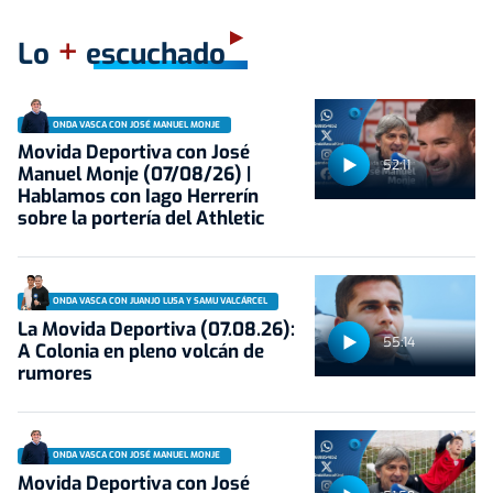
+
Lo
escuchado
ONDA VASCA CON JOSÉ MANUEL MONJE
Movida Deportiva con José
52:11
Manuel Monje (07/08/26) |
Hablamos con Iago Herrerín
sobre la portería del Athletic
ONDA VASCA CON JUANJO LUSA Y SAMU VALCÁRCEL
La Movida Deportiva (07.08.26):
55:14
A Colonia en pleno volcán de
rumores
ONDA VASCA CON JOSÉ MANUEL MONJE
Movida Deportiva con José