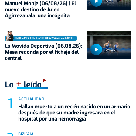
51:59
Manuel Monje (06/08/26) | El
nuevo destino de Julen
Agirrezabala, una incógnita
ONDA VASCA CON JUANJO LUSA Y SAMU VALCÁRCEL
La Movida Deportiva (06.08.26):
54:50
Mesa redonda por el fichaje del
central
+
Lo
leído
ACTUALIDAD
Hallan muerto a un recién nacido en un armario
después de que su madre ingresara en el
hospital por una hemorragia
BIZKAIA