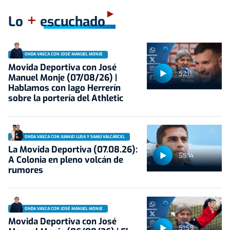
+
Lo
escuchado
ONDA VASCA CON JOSÉ MANUEL MONJE
Movida Deportiva con José
52:11
Manuel Monje (07/08/26) |
Hablamos con Iago Herrerín
sobre la portería del Athletic
ONDA VASCA CON JUANJO LUSA Y SAMU VALCÁRCEL
La Movida Deportiva (07.08.26):
55:14
A Colonia en pleno volcán de
rumores
ONDA VASCA CON JOSÉ MANUEL MONJE
Movida Deportiva con José
51:59