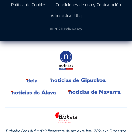
Política de Cookies
Condiciones de uso y Contratación
Administrar Utiq
© 2021 Onda Vasca
Bizkaiko Foru Aldundiak finantzatu du proiektu hau, 2021eko Suspertze