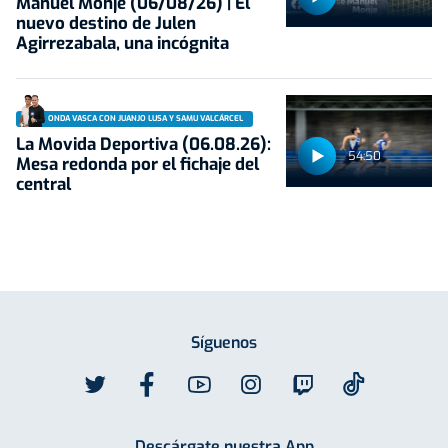
Manuel Monje (06/08/26) | El
nuevo destino de Julen
Agirrezabala, una incógnita
ONDA VASCA CON JUANJO LUSA Y SAMU VALCÁRCEL
La Movida Deportiva (06.08.26):
54:50
Mesa redonda por el fichaje del
central
Síguenos
Descárgate nuestra App