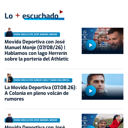
+
Lo
escuchado
ONDA VASCA CON JOSÉ MANUEL MONJE
Movida Deportiva con José
52:11
Manuel Monje (07/08/26) |
Hablamos con Iago Herrerín
sobre la portería del Athletic
ONDA VASCA CON JUANJO LUSA Y SAMU VALCÁRCEL
La Movida Deportiva (07.08.26):
55:14
A Colonia en pleno volcán de
rumores
ONDA VASCA CON JOSÉ MANUEL MONJE
Movida Deportiva con José