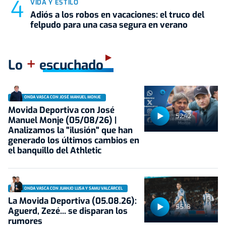
VIDA Y ESTILO
Adiós a los robos en vacaciones: el truco del
felpudo para una casa segura en verano
+
Lo
escuchado
ONDA VASCA CON JOSÉ MANUEL MONJE
Movida Deportiva con José
52:42
Manuel Monje (05/08/26) |
Analizamos la "ilusión" que han
generado los últimos cambios en
el banquillo del Athletic
ONDA VASCA CON JUANJO LUSA Y SAMU VALCÁRCEL
La Movida Deportiva (05.08.26):
55:18
Aguerd, Zezé... se disparan los
rumores