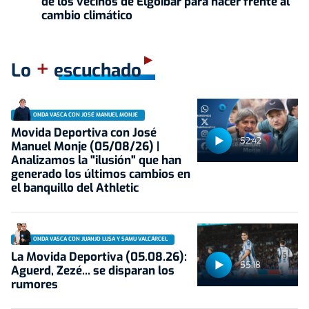
de los vecinos de Elgoibar para hacer frente al
cambio climático
+
Lo
escuchado
ONDA VASCA CON JOSÉ MANUEL MONJE
Movida Deportiva con José
52:42
Manuel Monje (05/08/26) |
Analizamos la "ilusión" que han
generado los últimos cambios en
el banquillo del Athletic
ONDA VASCA CON JUANJO LUSA Y SAMU VALCÁRCEL
La Movida Deportiva (05.08.26):
55:18
Aguerd, Zezé... se disparan los
rumores