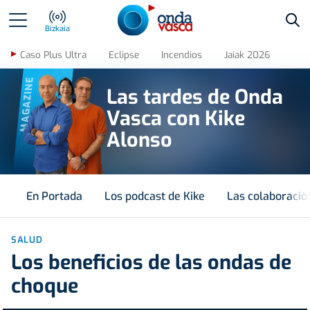
Bus
Bizkaia
Caso Plus Ultra
Eclipse
Incendios
Jaiak 2026
MAGAZINE
Las tardes de Onda
Vasca con Kike
Alonso
En Portada
Los podcast de Kike
Las colaboracio
SALUD
Los beneficios de las ondas de
choque