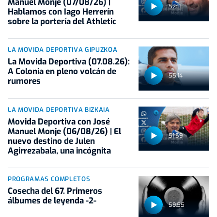
Manuel Monje (07/08/26) |
52:11
Hablamos con Iago Herrerín
sobre la portería del Athletic
LA MOVIDA DEPORTIVA GIPUZKOA
La Movida Deportiva (07.08.26):
A Colonia en pleno volcán de
55:14
rumores
LA MOVIDA DEPORTIVA BIZKAIA
Movida Deportiva con José
Manuel Monje (06/08/26) | El
51:59
nuevo destino de Julen
Agirrezabala, una incógnita
PROGRAMAS COMPLETOS
Cosecha del 67. Primeros
álbumes de leyenda -2-
59:55