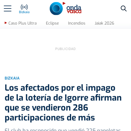
Bus
Bizkaia
Caso Plus Ultra
Eclipse
Incendios
Jaiak 2026
BIZKAIA
Los afectados por el impago
de la lotería de Igorre afirman
que se vendieron 286
participaciones de más
El club ha reconocido que vendió 225 papeletas