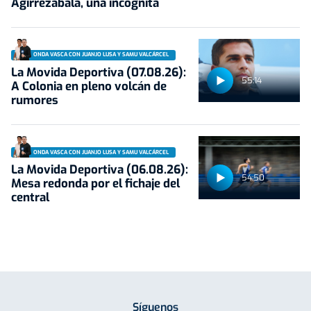
Agirrezabala, una incógnita
ONDA VASCA CON JUANJO LUSA Y SAMU VALCÁRCEL
La Movida Deportiva (07.08.26):
55:14
A Colonia en pleno volcán de
rumores
ONDA VASCA CON JUANJO LUSA Y SAMU VALCÁRCEL
La Movida Deportiva (06.08.26):
54:50
Mesa redonda por el fichaje del
central
Síguenos