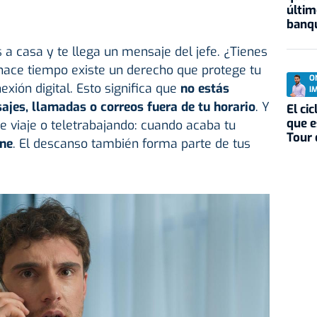
últim
banqu
 a casa y te llega un mensaje del jefe. ¿Tienes
ace tiempo existe un derecho que protege tu
O
xión digital. Esto significa que
no estás
I
jes, llamadas o correos fuera de tu horario
. Y
El ci
que e
de viaje o teletrabajando: cuando acaba tu
Tour 
ene
. El descanso también forma parte de tus