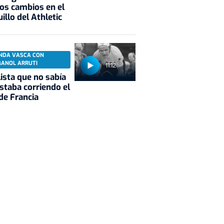
os cambios en el
illo del Athletic
NDA VASCA CON
MANOL ARRUTI
11:12
clista que no sabía
staba corriendo el
de Francia