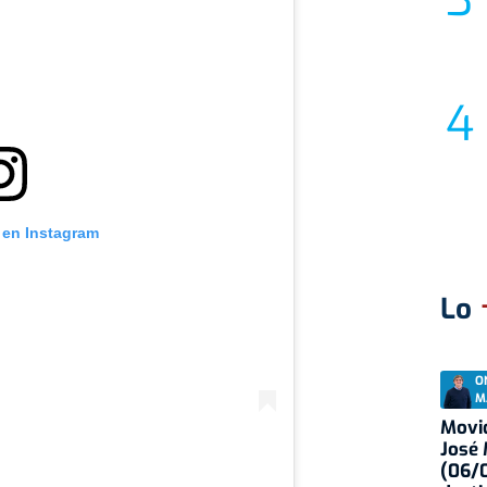
 en Instagram
Lo
O
M
Movid
José
(06/0