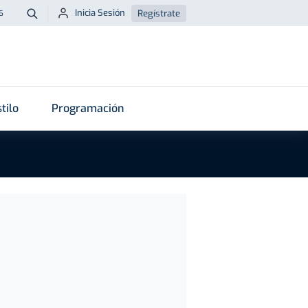
Inicia Sesión
Regístrate
6
Buscar
tilo
Programación