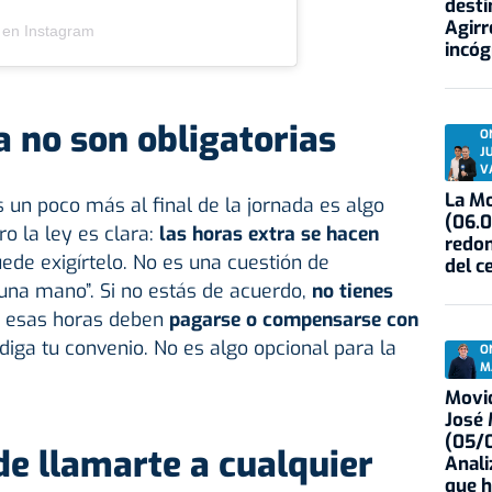
desti
Agirr
 en Instagram
incóg
a no son obligatorias
O
J
V
La Mo
 un poco más al final de la jornada es algo
(06.0
o la ley es clara:
las horas extra se hacen
redon
uede exigírtelo. No es una cuestión de
del c
una mano”. Si no estás de acuerdo,
no tienes
s, esas horas deben
pagarse o compensarse con
 diga tu convenio. No es algo opcional para la
O
M
Movid
José
(05/0
de llamarte a cualquier
Anali
que h