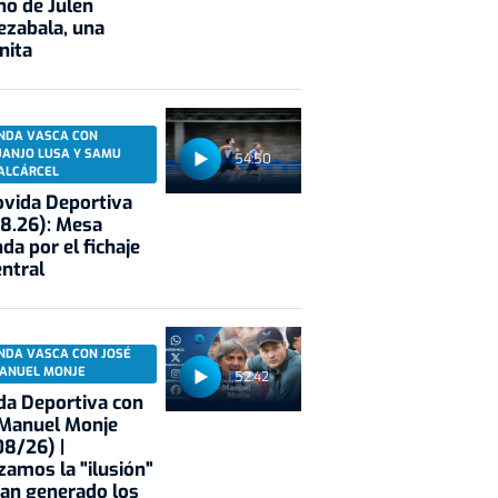
no de Julen
ezabala, una
nita
NDA VASCA CON
UANJO LUSA Y SAMU
54:50
ALCÁRCEL
vida Deportiva
8.26): Mesa
da por el fichaje
entral
NDA VASCA CON JOSÉ
ANUEL MONJE
52:42
a Deportiva con
 Manuel Monje
8/26) |
zamos la "ilusión"
an generado los