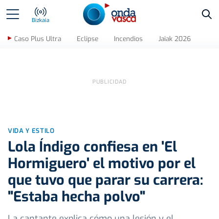
Bus
Bizkaia
Caso Plus Ultra
Eclipse
Incendios
Jaiak 2026
VIDA Y ESTILO
Lola Índigo confiesa en 'El
Hormiguero' el motivo por el
que tuvo que parar su carrera:
"Estaba hecha polvo"
La cantante explica cómo una lesión y el