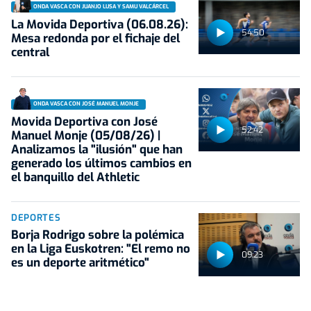
ONDA VASCA CON JUANJO LUSA Y SAMU VALCÁRCEL
La Movida Deportiva (06.08.26):
54:50
Mesa redonda por el fichaje del
central
ONDA VASCA CON JOSÉ MANUEL MONJE
Movida Deportiva con José
52:42
Manuel Monje (05/08/26) |
Analizamos la "ilusión" que han
generado los últimos cambios en
el banquillo del Athletic
DEPORTES
Borja Rodrigo sobre la polémica
en la Liga Euskotren: "El remo no
09:23
es un deporte aritmético"