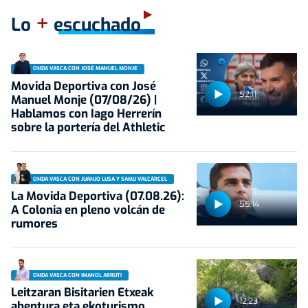
+
Lo
escuchado
ONDA VASCA CON JOSÉ MANUEL MONJE
Movida Deportiva con José
52:11
Manuel Monje (07/08/26) |
Hablamos con Iago Herrerín
sobre la portería del Athletic
ONDA VASCA CON JUANJO LUSA Y SAMU VALCÁRCEL
La Movida Deportiva (07.08.26):
55:14
A Colonia en pleno volcán de
rumores
ONDA VASCA CON IMANOL ARRUTI
Leitzaran Bisitarien Etxeak
12:23
abentura eta ekoturismo