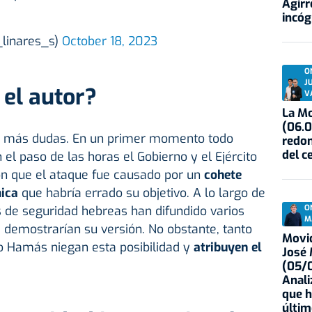
Agirr
incóg
_linares_s)
October 18, 2023
O
J
 el autor?
V
La Mo
(06.0
ea más dudas. En un primer momento todo
redon
del c
 el paso de las horas el Gobierno y el Ejército
sión que el ataque fue causado por un
cohete
mica
que habría errado su objetivo. A lo largo de
O
s de seguridad hebreas han difundido varios
M
demostrarían su versión. No obstante, tanto
Movid
 Hamás niegan esta posibilidad y
atribuyen el
José
(05/0
Anali
que h
últim