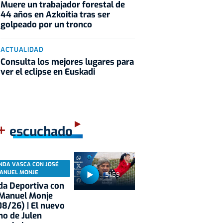
Muere un trabajador forestal de
44 años en Azkoitia tras ser
golpeado por un tronco
ACTUALIDAD
Consulta los mejores lugares para
ver el eclipse en Euskadi
+
escuchado
NDA VASCA CON JOSÉ
ANUEL MONJE
51:59
a Deportiva con
 Manuel Monje
8/26) | El nuevo
no de Julen