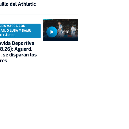
illo del Athletic
NDA VASCA CON
UANJO LUSA Y SAMU
55:18
ALCÁRCEL
vida Deportiva
8.26): Aguerd,
.. se disparan los
res