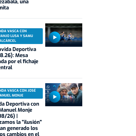
ezabala, una
nita
NDA VASCA CON
UANJO LUSA Y SAMU
54:50
ALCÁRCEL
vida Deportiva
8.26): Mesa
da por el fichaje
entral
NDA VASCA CON JOSÉ
ANUEL MONJE
52:42
a Deportiva con
 Manuel Monje
8/26) |
zamos la "ilusión"
an generado los
os cambios en el