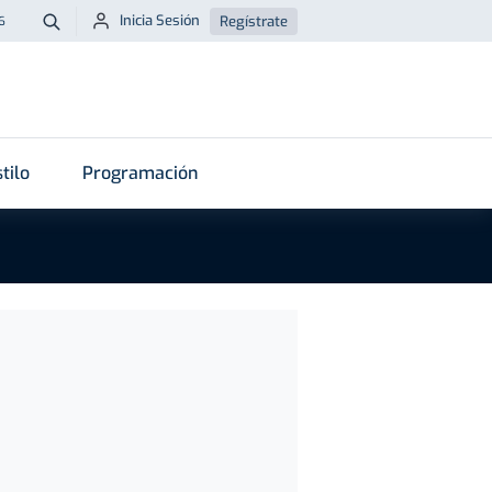
Inicia Sesión
Regístrate
6
Buscar
tilo
Programación