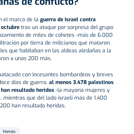
nas de conflicto?
n el marco de la
guerra de Israel contra
e octubre
tras un ataque por sorpresa del grupo
lanzamiento de miles de cohetes -más de 6.000
iltración por tierra de milicianos que mataron
viles que habitaban en las aldeas aledañas a la
aron a unas 200 más.
traatacado con incesantes bombardeos y breves
doce días de guerra,
al menos 3.478 palestinos
 han resultado heridos
-la mayoría mujeres y
a, mientras que del lado israelí más de 1.400
.200 han resultado heridas.
Hamás