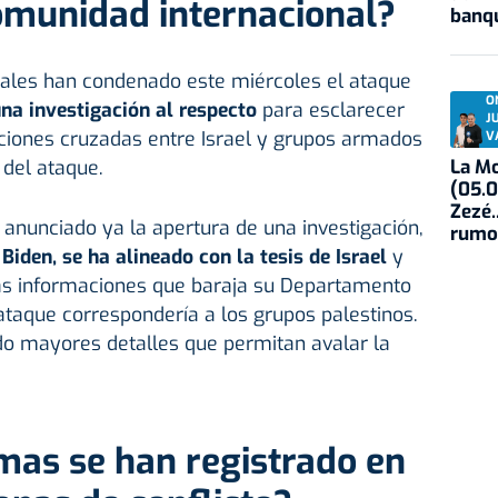
omunidad internacional?
banqu
nales han condenado este miércoles el ataque
O
na investigación al respecto
para esclarecer
J
aciones cruzadas entre Israel y grupos armados
V
La Mo
 del ataque.
(05.0
Zezé.
 anunciado ya la apertura de una investigación,
rumo
 Biden, se ha alineado con la tesis de Israel
y
as informaciones que baraja su Departamento
 ataque correspondería a los grupos palestinos.
ado mayores detalles que permitan avalar la
mas se han registrado en