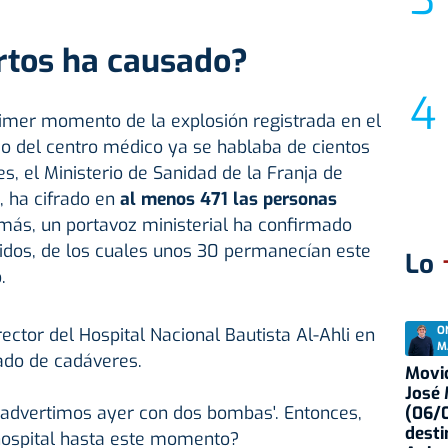
tos ha causado?
imer momento de la explosión registrada en el
dio del centro médico ya se hablaba de cientos
es, el Ministerio de Sanidad de la Franja de
 ha cifrado en
al menos 471 las personas
más, un portavoz ministerial ha confirmado
dos, de los cuales unos 30 permanecían este
Lo
.
O
rector del Hospital Nacional Bautista Al-Ahli en
M
ado de cadáveres.
Movid
José
Os advertimos ayer con dos bombas'. Entonces,
(06/0
desti
hospital hasta este momento?