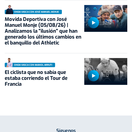
ONDA VASCA CON JOSÉ MANUEL MONJE
Movida Deportiva con José
52:42
Manuel Monje (05/08/26) |
Analizamos la "ilusión" que han
generado los últimos cambios en
el banquillo del Athletic
ONDA VASCA CON IMANOL ARRUTI
El ciclista que no sabía que
11:12
estaba corriendo el Tour de
Francia
Síguenos