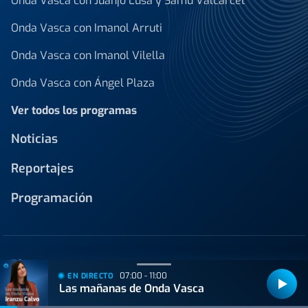
Onda Vasca con Juanjo Lusa y Samu Valcárcel
Onda Vasca con Imanol Arruti
Onda Vasca con Imanol Vilella
Onda Vasca con Ángel Plaza
Ver todos los programas
Noticias
Reportajes
Programación
Blogs
07:00 - 11:00
EN DIRECTO
Las mañanas de Onda Vasca
Juan de la Herrán