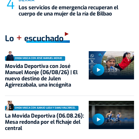
Los servicios de emergencia recuperan el
cuerpo de una mujer de la ría de Bilbao
+
Lo
escuchado
ONDA VASCA CON JOSÉ MANUEL MONJE
Movida Deportiva con José
51:59
Manuel Monje (06/08/26) | El
nuevo destino de Julen
Agirrezabala, una incógnita
ONDA VASCA CON JUANJO LUSA Y SAMU VALCÁRCEL
La Movida Deportiva (06.08.26):
54:50
Mesa redonda por el fichaje del
central