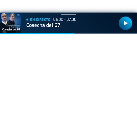
06:00 - 07:00
EN DIRECTO
+
Lo
leído
Cosecha del 67
ACTUALIDAD
Hallan muerto a un recién nacido en un armario
después de que su madre ingresara en el
hospital por una hemorragia
ACTUALIDAD
La caña pierde terreno: cada vez más bares la
sustituyen por dobles y jarras
VIDA Y ESTILO
Adiós a los robos en vacaciones: el truco del
felpudo para una casa segura en verano
VIDA Y ESTILO