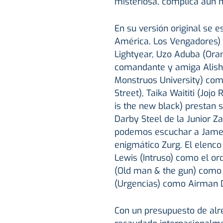
misteriosa, complica aún m
En su versión original se 
América, Los Vengadores)
Lightyear, Uzo Aduba (Ora
comandante y amiga Alisha
Monstruos University) com
Street), Taika Waititi (Joj
is the new black) prestan 
Darby Steel de la Junior Z
podemos escuchar a James 
enigmático Zurg. El elenc
Lewis (Intruso) como el ord
(Old man & the gun) como
(Urgencias) como Airman D
Con un presupuesto de alre