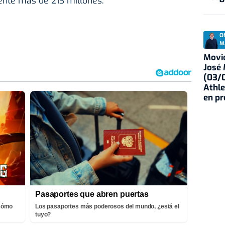
nte más de 213 millones.
O
M
Movid
José
(03/0
Athle
en p
Pasaportes que abren puertas
¡Cómo
Los pasaportes más poderosos del mundo, ¿está el
tuyo?