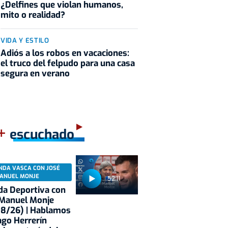
¿Delfines que violan humanos,
mito o realidad?
VIDA Y ESTILO
Adiós a los robos en vacaciones:
el truco del felpudo para una casa
segura en verano
+
escuchado
NDA VASCA CON JOSÉ
ANUEL MONJE
52:11
a Deportiva con
 Manuel Monje
08/26) | Hablamos
ago Herrerín