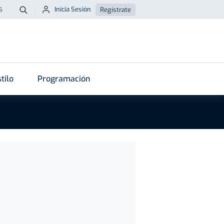
Inicia Sesión
Regístrate
6
Buscar
tilo
Programación