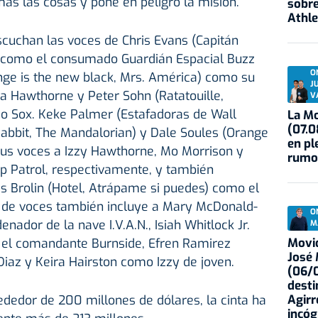
ás las cosas y pone en peligro la misión.
sobre
Athle
escuchan las voces de Chris Evans (Capitán
 como el consumado Guardián Espacial Buzz
O
nge is the new black, Mrs. América) como su
J
 Hawthorne y Peter Sohn (Ratatouille,
V
o Sox. Keke Palmer (Estafadoras de Wall
La Mo
(07.0
o Rabbit, The Mandalorian) y Dale Soules (Orange
en pl
sus voces a Izzy Hawthorne, Mo Morrison y
rumo
ap Patrol, respectivamente, y también
Brolin (Hotel, Atrápame si puedes) como el
o de voces también incluye a Mary McDonald-
O
enador de la nave I.V.A.N., Isiah Whitlock Jr.
M
Movid
 el comandante Burnside, Efren Ramirez
José
iaz y Keira Hairston como Izzy de joven.
(06/0
desti
Agirr
dedor de 200 millones de dólares, la cinta ha
incóg