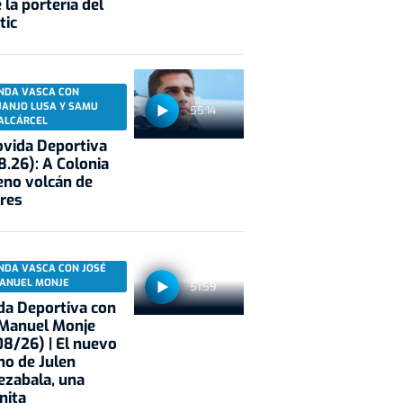
 la portería del
tic
NDA VASCA CON
UANJO LUSA Y SAMU
55:14
ALCÁRCEL
vida Deportiva
8.26): A Colonia
eno volcán de
res
NDA VASCA CON JOSÉ
ANUEL MONJE
51:59
a Deportiva con
 Manuel Monje
8/26) | El nuevo
no de Julen
ezabala, una
nita