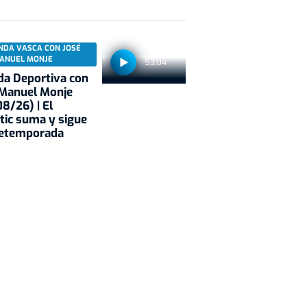
NDA VASCA CON JOSÉ
ANUEL MONJE
53:04
a Deportiva con
 Manuel Monje
8/26) | El
tic suma y sigue
retemporada