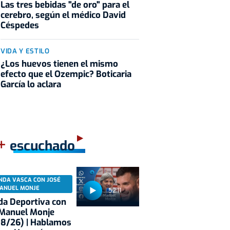
Las tres bebidas "de oro" para el
cerebro, según el médico David
Céspedes
VIDA Y ESTILO
¿Los huevos tienen el mismo
efecto que el Ozempic? Boticaria
García lo aclara
+
escuchado
NDA VASCA CON JOSÉ
ANUEL MONJE
52:11
a Deportiva con
 Manuel Monje
08/26) | Hablamos