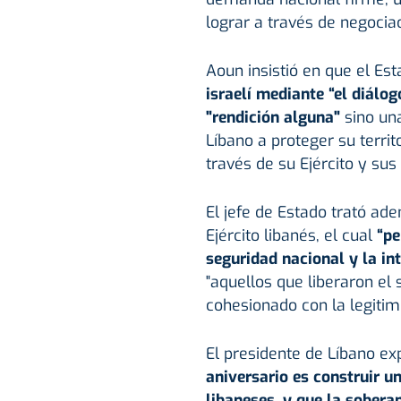
lograr a través de negociac
Aoun insistió en que el Es
israelí mediante “el diálog
"rendición alguna"
sino una
Líbano a proteger su territ
través de su Ejército y sus
El jefe de Estado trató ade
Ejército libanés, el cual
“pe
seguridad nacional y la in
"aquellos que liberaron el
cohesionado con la legitimi
El presidente de Líbano e
aniversario es construir u
libaneses, y que la sobera