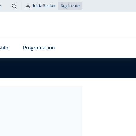
Inicia Sesión
Regístrate
6
Buscar
tilo
Programación