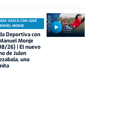
NDA VASCA CON JOSÉ
ANUEL MONJE
51:59
a Deportiva con
 Manuel Monje
8/26) | El nuevo
no de Julen
ezabala, una
nita