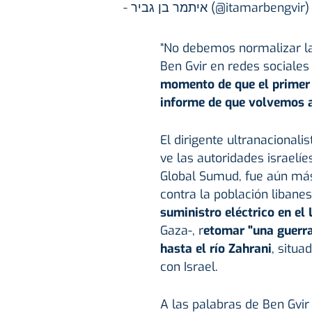
- איתמר בן גביר (@itamarbengvir
“No debemos normalizar la 
Ben Gvir en redes sociales
momento de que el primer 
informe de que volvemos a 
El dirigente ultranacionalis
ve las autoridades israelíe
Global Sumud, fue aún más
contra la población libane
suministro eléctrico en el
Gaza-, r
etomar "una guerra 
hasta el río Zahrani
, situa
con Israel.
A las palabras de Ben Gvir 