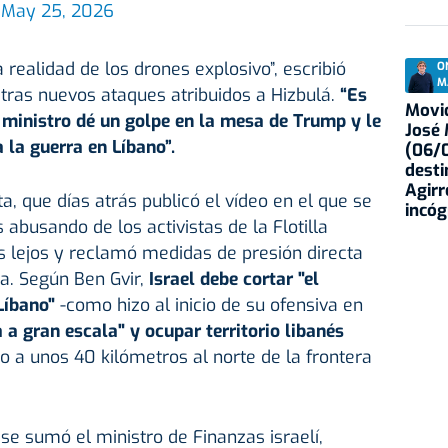
)
May 25, 2026
realidad de los drones explosivo”, escribió
O
M
 tras nuevos ataques atribuidos a Hizbulá.
“Es
Movid
ministro dé un golpe en la mesa de Trump y le
José
la guerra en Líbano”.
(06/0
desti
Agirr
ta, que días atrás publicó el vídeo en el que se
incóg
s abusando de los activistas de la Flotilla
 lejos y reclamó medidas de presión directa
sa. Según Ben Gvir,
Israel debe cortar "el
 Líbano"
-como hizo al inicio de su ofensiva en
a gran escala" y ocupar territorio libanés
do a unos 40 kilómetros al norte de la frontera
se sumó el ministro de Finanzas israelí,