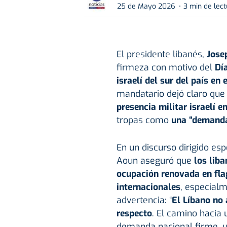
25 de Mayo 2026
3 min de lec
El presidente libanés,
Jose
firmeza con motivo del
Día
israelí del sur del país en
mandatario dejó claro que
presencia militar israelí en
tropas como
una “demanda 
En un discurso dirigido es
Aoun aseguró que
los liba
ocupación renovada en flag
internacionales
, especialm
advertencia: “
El Líbano no 
respecto
. El camino hacia 
demanda nacional firme, u