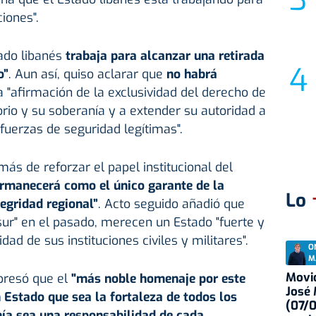
iones".
tado libanés
trabaja para alcanzar una retirada
o”
. Aun así, quiso aclarar que
no habrá
 "afirmación de la exclusividad del derecho de
orio y su soberanía y a extender su autoridad a
 fuerzas de seguridad legítimas".
más de reforzar el papel institucional del
rmanecerá como el único garante de la
Lo
tegridad regional”
. Acto seguido añadió que
 sur" en el pasado, merecen un Estado "fuerte y
dad de sus instituciones civiles y militares".
O
M
Movid
xpresó que el
"más noble homenaje por este
José
n Estado que sea la fortaleza de todos los
(07/
nía sea una responsabilidad de cada