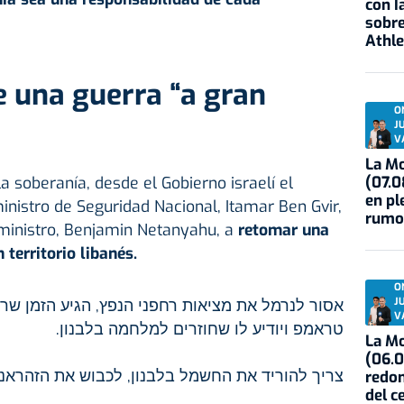
con I
sobre
Athle
e una guerra “a gran
O
J
V
La Mo
(07.0
a soberanía, desde el Gobierno israelí el
en pl
inistro de Seguridad Nacional, Itamar Ben Gvir,
rumo
 ministro, Benjamin Netanyahu, a
retomar una
 territorio libanés.
O
J
אסור לנרמל את מציאות רחפני הנפץ, הגיע הזמן ש
V
טראמפ ויודיע לו שחוזרים למלחמה בלבנון.
La Mo
(06.0
צריך להוריד את החשמל בלבנון, לכבוש את הזהראנ.
redon
del c