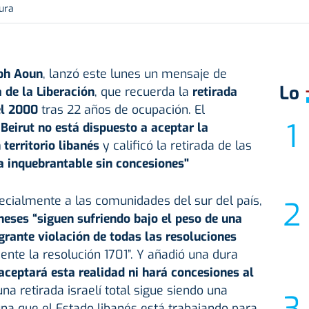
tura
ph Aoun
, lanzó este lunes un mensaje de
Lo
 de la Liberación
, que recuerda la
retirada
 el 2000
tras 22 años de ocupación. El
Beirut no está dispuesto a aceptar la
 territorio libanés
y calificó la retirada de las
inquebrantable sin concesiones"
pecialmente a las comunidades del sur del país,
neses “siguen sufriendo bajo el peso de una
rante violación de todas las resoluciones
ente la resolución 1701”. Y añadió una dura
aceptará esta realidad ni hará concesiones al
una retirada israelí total sigue siendo una
na que el Estado libanés está trabajando para