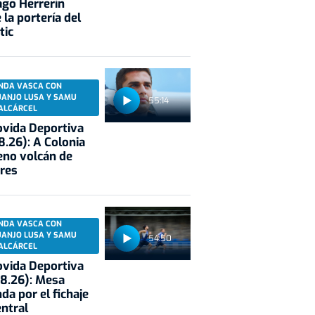
ago Herrerín
 la portería del
tic
NDA VASCA CON
UANJO LUSA Y SAMU
55:14
ALCÁRCEL
vida Deportiva
8.26): A Colonia
eno volcán de
res
NDA VASCA CON
UANJO LUSA Y SAMU
54:50
ALCÁRCEL
vida Deportiva
8.26): Mesa
da por el fichaje
entral