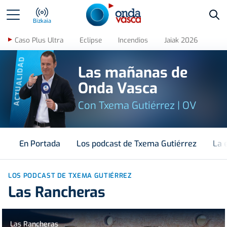
Bus
Bizkaia
Caso Plus Ultra
Eclipse
Incendios
Jaiak 2026
ACTUALIDAD
Las mañanas de
Onda Vasca
Con Txema Gutiérrez | OV
En Portada
Los podcast de Txema Gutiérrez
La 
LOS PODCAST DE TXEMA GUTIÉRREZ
Las Rancheras
Las Rancheras