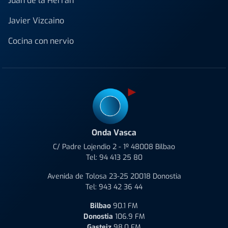
Juan de la Herrán
Javier Vizcaino
Cocina con nervio
Onda Vasca
C/ Padre Lojendio 2 - 1º 48008 Bilbao
Tel:
94 413 25 80
Avenida de Tolosa 23-25 20018 Donostia
Tel:
943 42 36 44
Bilbao
90.1 FM
Donostia
106.9 FM
Gasteiz
98.0 FM