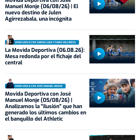
Movida Deportiva con José
51:59
Manuel Monje (06/08/26) | El
nuevo destino de Julen
Agirrezabala, una incógnita
ONDA VASCA CON JUANJO LUSA Y SAMU VALCÁRCEL
La Movida Deportiva (06.08.26):
54:50
Mesa redonda por el fichaje del
central
ONDA VASCA CON JOSÉ MANUEL MONJE
Movida Deportiva con José
52:42
Manuel Monje (05/08/26) |
Analizamos la "ilusión" que han
generado los últimos cambios en
el banquillo del Athletic