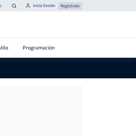
Inicia Sesión
Regístrate
6
Buscar
tilo
Programación