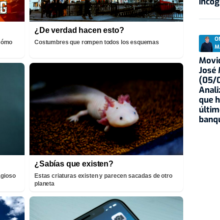
incóg
¿De verdad hacen esto?
O
¡Cómo
Costumbres que rompen todos los esquemas
M
Movid
José
(05/0
Anali
que h
últim
banqu
¿Sabías que existen?
agioso
Estas criaturas existen y parecen sacadas de otro
planeta