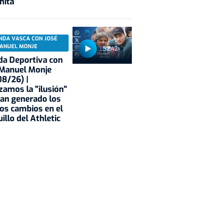
nita
NDA VASCA CON JOSÉ
ANUEL MONJE
52:42
a Deportiva con
 Manuel Monje
8/26) |
zamos la "ilusión"
an generado los
os cambios en el
illo del Athletic