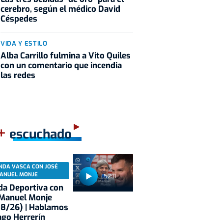
cerebro, según el médico David
Céspedes
VIDA Y ESTILO
Alba Carrillo fulmina a Vito Quiles
con un comentario que incendia
las redes
+
escuchado
NDA VASCA CON JOSÉ
ANUEL MONJE
52:11
a Deportiva con
 Manuel Monje
08/26) | Hablamos
ago Herrerín