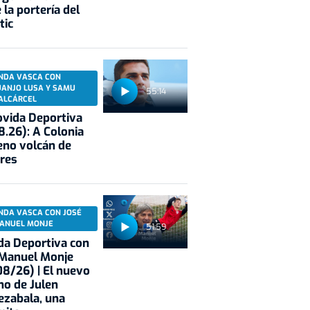
 la portería del
tic
NDA VASCA CON
UANJO LUSA Y SAMU
55:14
ALCÁRCEL
vida Deportiva
8.26): A Colonia
eno volcán de
res
NDA VASCA CON JOSÉ
ANUEL MONJE
51:59
a Deportiva con
 Manuel Monje
8/26) | El nuevo
no de Julen
ezabala, una