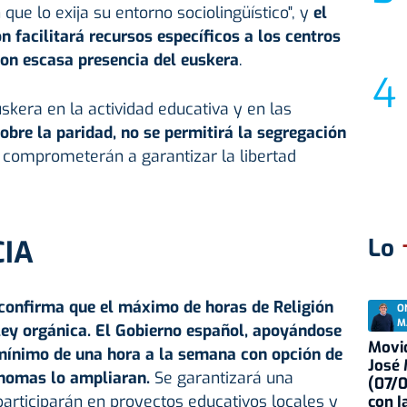
que lo exija su entorno sociolingüístico", y
el
facilitará recursos específicos a los centros
con escasa presencia del euskera
.
skera en la actividad educativa y en las
obre la paridad, no se permitirá la segregación
e comprometerán a garantizar la libertad
Lo
IA
 confirma que el máximo de horas de Religión
O
M
 ley orgánica. El Gobierno español, apoyándose
Movid
mínimo de una hora a la semana con opción de
José
nomas lo ampliaran.
Se garantizará una
(07/
articiparán en proyectos educativos locales y
con I