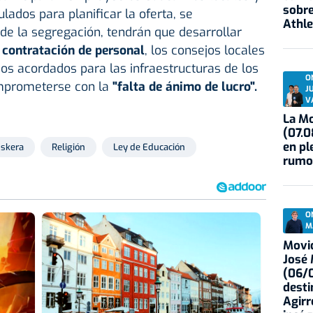
sobre
lados para planificar la oferta, se
Athle
de la segregación, tendrán que desarrollar
 contratación de personal
, los consejos locales
os acordados para las infraestructuras de los
O
omprometerse con la
"falta de ánimo de lucro".
J
V
La Mo
(07.0
en pl
skera
Religión
Ley de Educación
rumo
O
M
Movid
José
(06/0
desti
Agirr