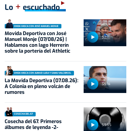
+
Lo
escuchado
ONDA VASCA CON JOSÉ MANUEL MONJE
Movida Deportiva con José
52:11
Manuel Monje (07/08/26) |
Hablamos con Iago Herrerín
sobre la portería del Athletic
ONDA VASCA CON JUANJO LUSA Y SAMU VALCÁRCEL
La Movida Deportiva (07.08.26):
55:14
A Colonia en pleno volcán de
rumores
COSECHA DEL 67
Cosecha del 67. Primeros
59:55
álbumes de leyenda -2-