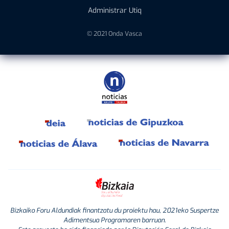
Administrar Utiq
© 2021 Onda Vasca
Bizkaiko Foru Aldundiak finantzatu du proiektu hau, 2021eko Suspertze
Adimentsua Programaren barruan.