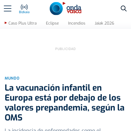
Bus
Bizkaia
Caso Plus Ultra
Eclipse
Incendios
Jaiak 2026
MUNDO
La vacunación infantil en
Europa está por debajo de los
valores prepandemia, según la
OMS
La incidencia de enfermedades como el