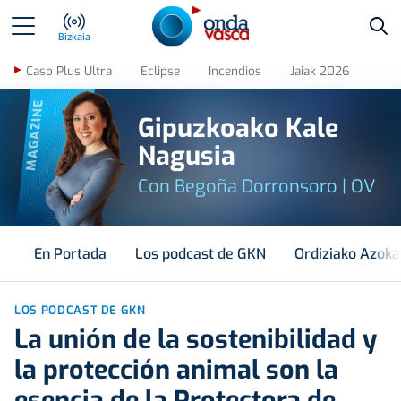
Bus
Bizkaia
Caso Plus Ultra
Eclipse
Incendios
Jaiak 2026
MAGAZINE
Gipuzkoako Kale
Nagusia
Con Begoña Dorronsoro | OV
En Portada
Los podcast de GKN
Ordiziako Azoka
LOS PODCAST DE GKN
La unión de la sostenibilidad y
la protección animal son la
esencia de la Protectora de