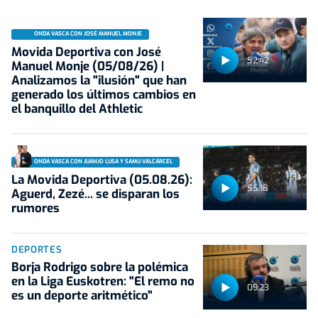
ONDA VASCA CON JOSÉ MANUEL MONJE
Movida Deportiva con José
52:42
Manuel Monje (05/08/26) |
Analizamos la "ilusión" que han
generado los últimos cambios en
el banquillo del Athletic
ONDA VASCA CON JUANJO LUSA Y SAMU VALCÁRCEL
La Movida Deportiva (05.08.26):
55:18
Aguerd, Zezé... se disparan los
rumores
DEPORTES
Borja Rodrigo sobre la polémica
en la Liga Euskotren: "El remo no
09:23
es un deporte aritmético"