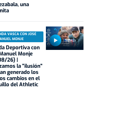
ezabala, una
nita
NDA VASCA CON JOSÉ
ANUEL MONJE
52:42
a Deportiva con
 Manuel Monje
8/26) |
zamos la "ilusión"
an generado los
os cambios en el
illo del Athletic