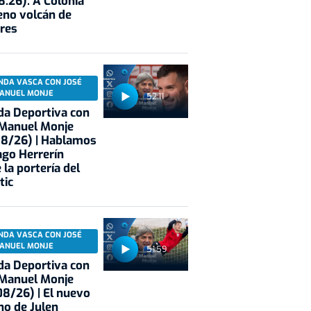
8.26): A Colonia
eno volcán de
res
NDA VASCA CON JOSÉ
ANUEL MONJE
52:11
a Deportiva con
 Manuel Monje
08/26) | Hablamos
ago Herrerín
 la portería del
tic
NDA VASCA CON JOSÉ
ANUEL MONJE
51:59
a Deportiva con
 Manuel Monje
8/26) | El nuevo
no de Julen