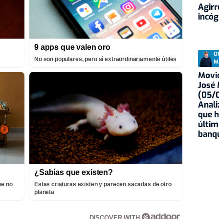
Agirr
incóg
9 apps que valen oro
O
No son populares, pero sí extraordinariamente útiles
M
Movid
José
(05/0
Anali
que h
últim
banqu
¿Sabías que existen?
ue no
Estas criaturas existen y parecen sacadas de otro
planeta
DISCOVER WITH