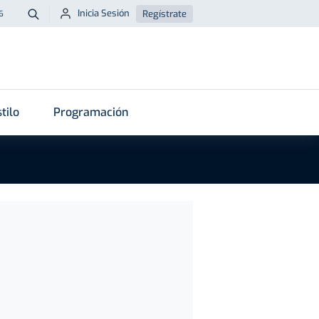
Inicia Sesión
Regístrate
6
Buscar
tilo
Programación