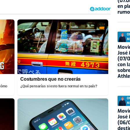
(07.0
en pl
rumo
O
M
Movid
José
(07/
con I
sobre
Athle
Costumbres que no creerás
¡Cómo
¿Qué pensarías si esto fuera normal en tu país?
O
M
Movid
José
(06/0
desti