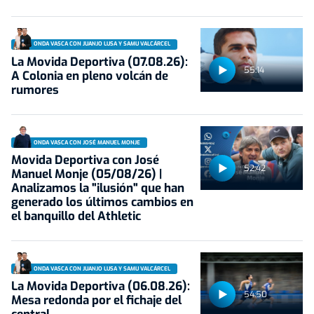
ONDA VASCA CON JUANJO LUSA Y SAMU VALCÁRCEL
La Movida Deportiva (07.08.26):
55:14
A Colonia en pleno volcán de
rumores
ONDA VASCA CON JOSÉ MANUEL MONJE
Movida Deportiva con José
52:42
Manuel Monje (05/08/26) |
Analizamos la "ilusión" que han
generado los últimos cambios en
el banquillo del Athletic
ONDA VASCA CON JUANJO LUSA Y SAMU VALCÁRCEL
La Movida Deportiva (06.08.26):
54:50
Mesa redonda por el fichaje del