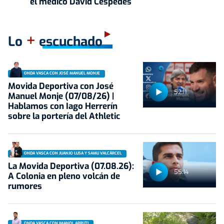
el médico David Céspedes
+
Lo
escuchado
ONDA VASCA CON JOSÉ MANUEL MONJE
Movida Deportiva con José
52:11
Manuel Monje (07/08/26) |
Hablamos con Iago Herrerín
sobre la portería del Athletic
ONDA VASCA CON JUANJO LUSA Y SAMU VALCÁRCEL
La Movida Deportiva (07.08.26):
55:14
A Colonia en pleno volcán de
rumores
ONDA VASCA CON IMANOL ARRUTI