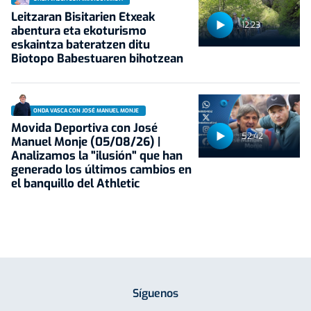
Leitzaran Bisitarien Etxeak
12:23
abentura eta ekoturismo
eskaintza bateratzen ditu
Biotopo Babestuaren bihotzean
ONDA VASCA CON JOSÉ MANUEL MONJE
Movida Deportiva con José
52:42
Manuel Monje (05/08/26) |
Analizamos la "ilusión" que han
generado los últimos cambios en
el banquillo del Athletic
Síguenos