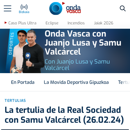
Bus
Bizkaia
Caso Plus Ultra
Eclipse
Incendios
Jaiak 2026
Onda Vasca con
DEPORTES
Juanjo Lusa y Samu
Valcárcel
Con Juanjo Lusa y Samu
Valcárcel
En Portada
La Movida Deportiva Gipuzkoa
Tertu
TERTULIAS
La tertulia de la Real Sociedad
con Samu Valcárcel (26.02.24)