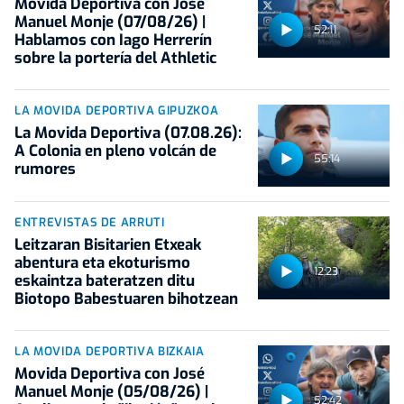
Movida Deportiva con José
Manuel Monje (07/08/26) |
52:11
Hablamos con Iago Herrerín
sobre la portería del Athletic
LA MOVIDA DEPORTIVA GIPUZKOA
La Movida Deportiva (07.08.26):
A Colonia en pleno volcán de
55:14
rumores
ENTREVISTAS DE ARRUTI
Leitzaran Bisitarien Etxeak
abentura eta ekoturismo
12:23
eskaintza bateratzen ditu
Biotopo Babestuaren bihotzean
LA MOVIDA DEPORTIVA BIZKAIA
Movida Deportiva con José
Manuel Monje (05/08/26) |
52:42