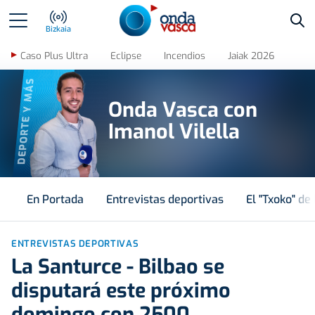
Bus
Bizkaia
Caso Plus Ultra
Eclipse
Incendios
Jaiak 2026
DEPORTE Y MÁS
Onda Vasca con
Imanol Vilella
En Portada
Entrevistas deportivas
El "Txoko" de 
ENTREVISTAS DEPORTIVAS
La Santurce - Bilbao se
disputará este próximo
domingo con 2500