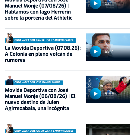
52:11
Manuel Monje (07/08/26) |
Hablamos con Iago Herrerín
sobre la portería del Athletic
ONDA VASCA CON JUANJO LUSA Y SAMU VALCÁRCEL
La Movida Deportiva (07.08.26):
55:14
A Colonia en pleno volcán de
rumores
ONDA VASCA CON JOSÉ MANUEL MONJE
Movida Deportiva con José
51:59
Manuel Monje (06/08/26) | El
nuevo destino de Julen
Agirrezabala, una incógnita
ONDA VASCA CON JUANJO LUSA Y SAMU VALCÁRCEL