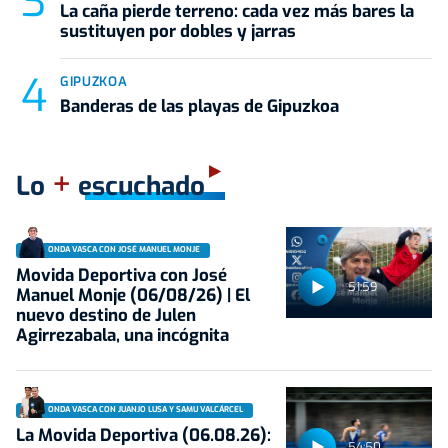
La caña pierde terreno: cada vez más bares la
sustituyen por dobles y jarras
GIPUZKOA
Banderas de las playas de Gipuzkoa
+
Lo
escuchado
ONDA VASCA CON JOSÉ MANUEL MONJE
Movida Deportiva con José
51:59
Manuel Monje (06/08/26) | El
nuevo destino de Julen
Agirrezabala, una incógnita
ONDA VASCA CON JUANJO LUSA Y SAMU VALCÁRCEL
La Movida Deportiva (06.08.26):
54:50