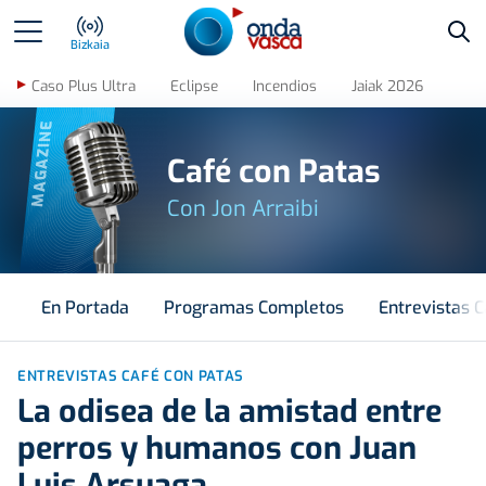
Bus
Bizkaia
Caso Plus Ultra
Eclipse
Incendios
Jaiak 2026
MAGAZINE
Café con Patas
Con Jon Arraibi
En Portada
Programas Completos
Entrevistas C
ENTREVISTAS CAFÉ CON PATAS
La odisea de la amistad entre
perros y humanos con Juan
Luis Arsuaga