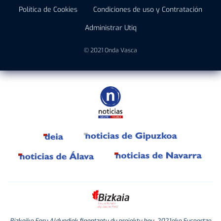
Política de Cookies
Condiciones de uso y Contratación
Administrar Utiq
© 2021 Onda Vasca
Bizkaiko Foru Aldundiak finantzatu du proiektu hau, 2021eko Suspertze