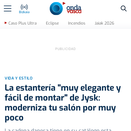
Bus
Bizkaia
Caso Plus Ultra
Eclipse
Incendios
Jaiak 2026
VIDA Y ESTILO
La estantería "muy elegante y
fácil de montar" de Jysk:
moderniza tu salón por muy
poco
La cadena danesa tiene en su catálogo esta