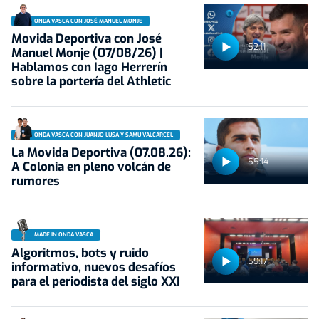
ONDA VASCA CON JOSÉ MANUEL MONJE
Movida Deportiva con José
52:11
Manuel Monje (07/08/26) |
Hablamos con Iago Herrerín
sobre la portería del Athletic
ONDA VASCA CON JUANJO LUSA Y SAMU VALCÁRCEL
La Movida Deportiva (07.08.26):
55:14
A Colonia en pleno volcán de
rumores
MADE IN ONDA VASCA
Algoritmos, bots y ruido
59:17
informativo, nuevos desafíos
para el periodista del siglo XXI