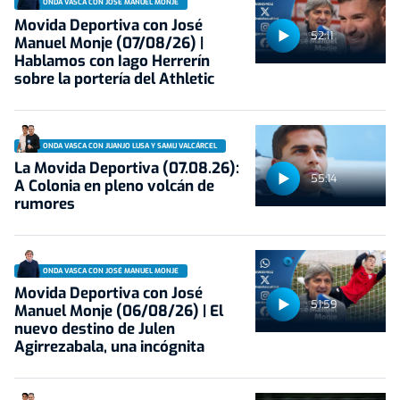
ONDA VASCA CON JOSÉ MANUEL MONJE
Movida Deportiva con José
52:11
Manuel Monje (07/08/26) |
Hablamos con Iago Herrerín
sobre la portería del Athletic
ONDA VASCA CON JUANJO LUSA Y SAMU VALCÁRCEL
La Movida Deportiva (07.08.26):
55:14
A Colonia en pleno volcán de
rumores
ONDA VASCA CON JOSÉ MANUEL MONJE
Movida Deportiva con José
51:59
Manuel Monje (06/08/26) | El
nuevo destino de Julen
Agirrezabala, una incógnita