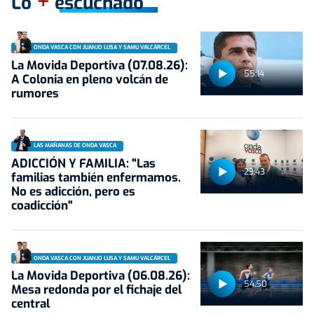
+
Lo
escuchado
ONDA VASCA CON JUANJO LUSA Y SAMU VALCÁRCEL
La Movida Deportiva (07.08.26):
55:14
A Colonia en pleno volcán de
rumores
LAS MAÑANAS DE ONDA VASCA
ADICCIÓN Y FAMILIA: "Las
23:43
familias también enfermamos.
No es adicción, pero es
coadicción"
ONDA VASCA CON JUANJO LUSA Y SAMU VALCÁRCEL
La Movida Deportiva (06.08.26):
54:50
Mesa redonda por el fichaje del
central