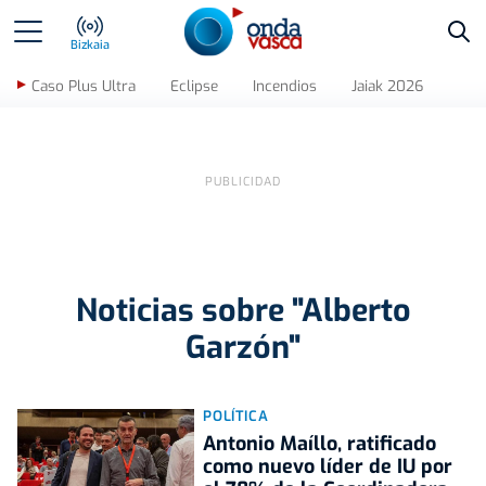
Bus
Bizkaia
Caso Plus Ultra
Eclipse
Incendios
Jaiak 2026
Noticias sobre "Alberto
Garzón"
POLÍTICA
Antonio Maíllo, ratificado
como nuevo líder de IU por