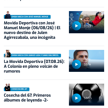
ONDA VASCA CON JOSÉ MANUEL MONJE
Movida Deportiva con José
51:59
Manuel Monje (06/08/26) | El
nuevo destino de Julen
Agirrezabala, una incógnita
ONDA VASCA CON JUANJO LUSA Y SAMU VALCÁRCEL
La Movida Deportiva (07.08.26):
55:14
A Colonia en pleno volcán de
rumores
COSECHA DEL 67
Cosecha del 67. Primeros
59:55
álbumes de leyenda -2-