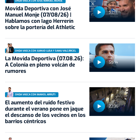
ONDA VASCA CON JOSÉ MANUEL MONJE
Movida Deportiva con José
52:11
Manuel Monje (07/08/26) |
Hablamos con Iago Herrerín
sobre la portería del Athletic
ONDA VASCA CON JUANJO LUSA Y SAMU VALCÁRCEL
La Movida Deportiva (07.08.26):
55:14
A Colonia en pleno volcán de
rumores
ONDA VASCA CON IMANOL ARRUTI
El aumento del ruido festivo
22:36
durante el verano pone en jaque
el descanso de los vecinos en los
barrios céntricos