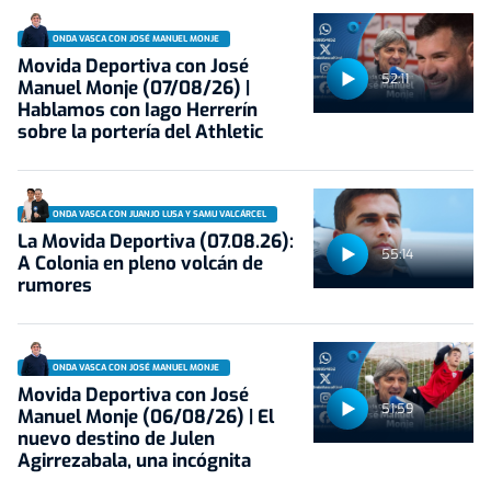
ONDA VASCA CON JOSÉ MANUEL MONJE
Movida Deportiva con José
52:11
Manuel Monje (07/08/26) |
Hablamos con Iago Herrerín
sobre la portería del Athletic
ONDA VASCA CON JUANJO LUSA Y SAMU VALCÁRCEL
La Movida Deportiva (07.08.26):
55:14
A Colonia en pleno volcán de
rumores
ONDA VASCA CON JOSÉ MANUEL MONJE
Movida Deportiva con José
51:59
Manuel Monje (06/08/26) | El
nuevo destino de Julen
Agirrezabala, una incógnita