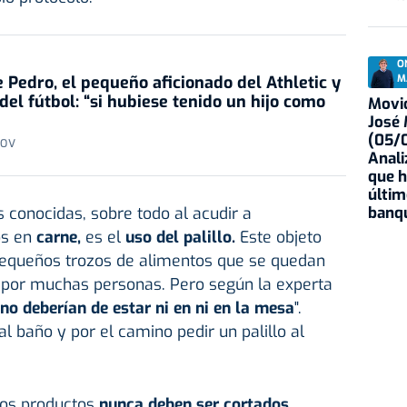
O
 Pedro, el pequeño aficionado del Athletic y
M
del fútbol: “si hubiese tenido un hijo como
Movid
José
(05/0
 OV
Anali
que h
últim
conocidas, sobre todo al acudir a
banqu
os en
carne,
es el
uso del palillo.
Este objeto
 pequeños trozos de alimentos que se quedan
o por muchas personas. Pero según la experta
 no deberían de estar ni en ni en la mesa
".
l baño y por el camino pedir un palillo al
tos productos
nunca deben ser cortados