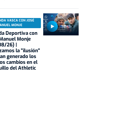
NDA VASCA CON JOSÉ
ANUEL MONJE
52:42
a Deportiva con
 Manuel Monje
8/26) |
zamos la "ilusión"
an generado los
os cambios en el
illo del Athletic