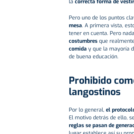
la
correcta forma de vestir
Pero uno de los puntos cla
mesa
. A primera vista, e
tener en cuenta. Pero nad
costumbres
que realment
comida
y que la mayoría d
de buena educación.
Prohibido come
langostinos
Por lo general,
el protocol
El motivo detrás de ello,
reglas se pasan de genera
lugar establece así su prop