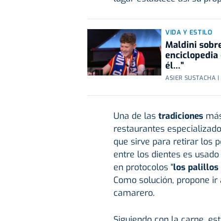
VIDA Y ESTILO
Maldini sobre
enciclopedia 
él…”
ASIER SUSTACHA |
Una de las
tradiciones
más 
restaurantes especializad
que sirve para retirar los
entre los dientes es usad
en protocolos "
los palillos
Como solución, propone ir a
camarero.
Siguiendo con la carne, es