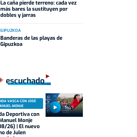
La caña pierde terreno: cada vez
más bares la sustituyen por
dobles y jarras
GIPUZKOA
Banderas de las playas de
Gipuzkoa
+
escuchado
NDA VASCA CON JOSÉ
ANUEL MONJE
51:59
a Deportiva con
 Manuel Monje
8/26) | El nuevo
no de Julen