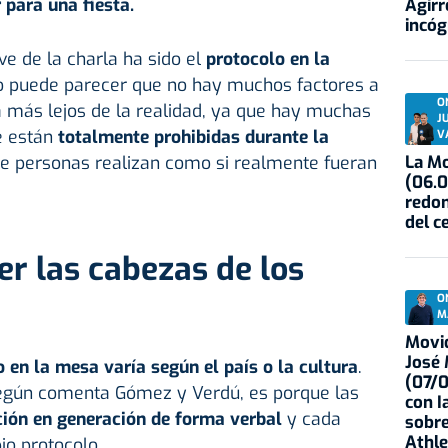
 para una fiesta.
Agirr
incóg
ve de la charla ha sido el
protocolo en la
sto puede parecer que no hay muchos factores a
O
a más lejos de la realidad, ya que hay muchas
J
e están
totalmente prohibidas durante la
V
La Mo
e personas realizan como si realmente fueran
(06.0
redon
del c
r las cabezas de los
O
M
Movid
José
o en la mesa varía según el país o la cultura
.
(07/
 según comenta Gómez y Verdú, es porque las
con I
ción en generación de forma verbal
y cada
sobre
Athle
io protocolo.