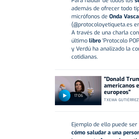
Para hablar de todos los
s
además de ofrecer todo ti
micrófonos de
Onda Vasca
(@protocoloyetiqueta.es e
A través de una charla con
último
libro
'Protocolo POP:
y Verdú ha analizado la co
cotidianas.
"Donald Trum
americanos e
europeos"
17:06
TXEMA GUTIÉRREZ 
Ejemplo de ello puede ser
cómo saludar a una perso