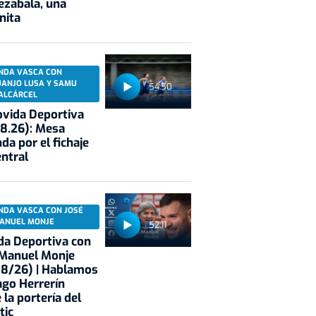
ezabala, una
nita
NDA VASCA CON
UANJO LUSA Y SAMU
54:50
ALCÁRCEL
vida Deportiva
8.26): Mesa
da por el fichaje
entral
NDA VASCA CON JOSÉ
ANUEL MONJE
52:11
a Deportiva con
 Manuel Monje
08/26) | Hablamos
ago Herrerín
 la portería del
tic