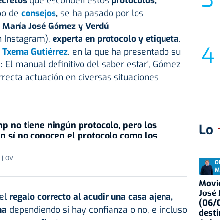
ecretos
que esconden estos
protocolos,
po de
consejos
,
se ha pasado por los
 María José Gómez y Verdú
n Instagram),
experta en protocolo y etiqueta
.
Txema Gutiérrez
, en la que ha presentado su
 El manual definitivo del saber estar', Gómez
rrecta actuación en diversas situaciones
p no tiene ningún protocolo, pero los
Lo
n sí no conocen el protocolo como los
| OV
O
M
Movid
José
 el
regalo correcto al acudir una casa ajena,
(06/0
na
dependiendo si hay confianza o no, e incluso
desti