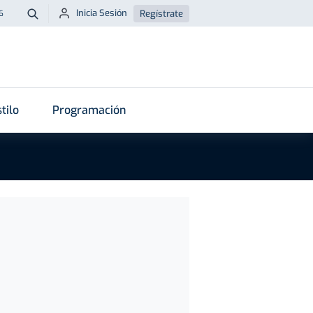
Inicia Sesión
Regístrate
6
Buscar
tilo
Programación