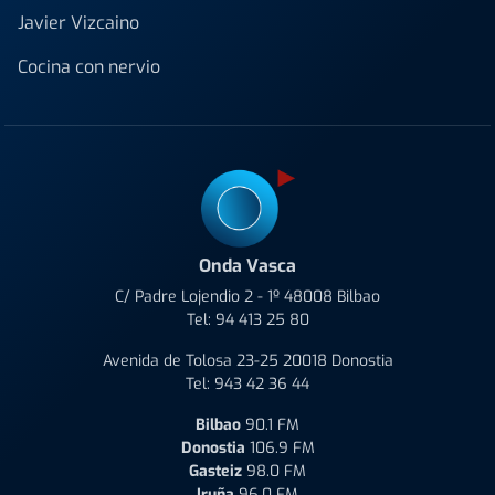
Javier Vizcaino
Cocina con nervio
Onda Vasca
C/ Padre Lojendio 2 - 1º 48008 Bilbao
Tel:
94 413 25 80
Avenida de Tolosa 23-25 20018 Donostia
Tel:
943 42 36 44
Bilbao
90.1 FM
Donostia
106.9 FM
Gasteiz
98.0 FM
Iruña
96.0 FM