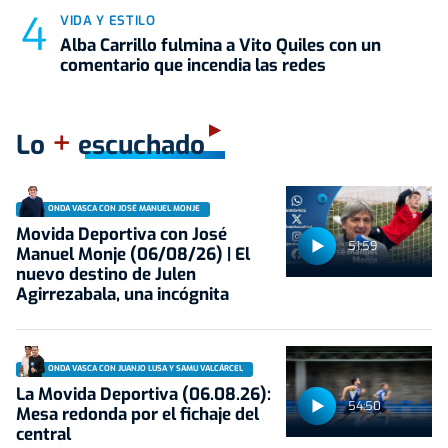
VIDA Y ESTILO
Alba Carrillo fulmina a Vito Quiles con un
comentario que incendia las redes
+
Lo
escuchado
ONDA VASCA CON JOSÉ MANUEL MONJE
Movida Deportiva con José
51:59
Manuel Monje (06/08/26) | El
nuevo destino de Julen
Agirrezabala, una incógnita
ONDA VASCA CON JUANJO LUSA Y SAMU VALCÁRCEL
La Movida Deportiva (06.08.26):
54:50
Mesa redonda por el fichaje del
central