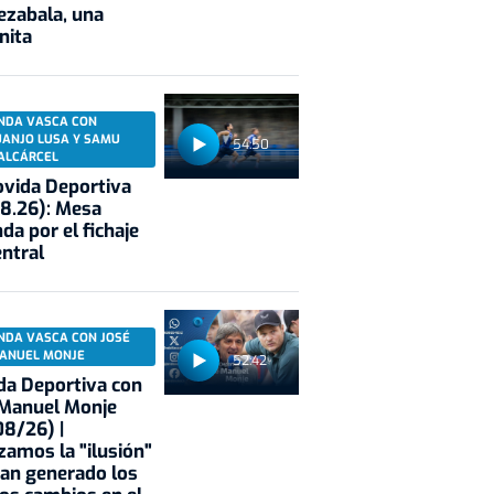
ezabala, una
nita
NDA VASCA CON
UANJO LUSA Y SAMU
54:50
ALCÁRCEL
vida Deportiva
8.26): Mesa
da por el fichaje
entral
NDA VASCA CON JOSÉ
ANUEL MONJE
52:42
a Deportiva con
 Manuel Monje
8/26) |
zamos la "ilusión"
an generado los