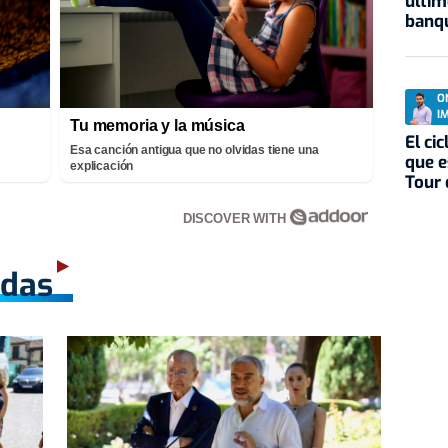
últim
banqu
O
I
Tu memoria y la música
El ci
Esa canción antigua que no olvidas tiene una
que e
explicación
Tour 
DISCOVER WITH
adas