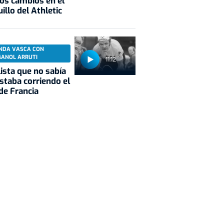
os cambios en el
illo del Athletic
NDA VASCA CON
MANOL ARRUTI
11:12
clista que no sabía
staba corriendo el
de Francia