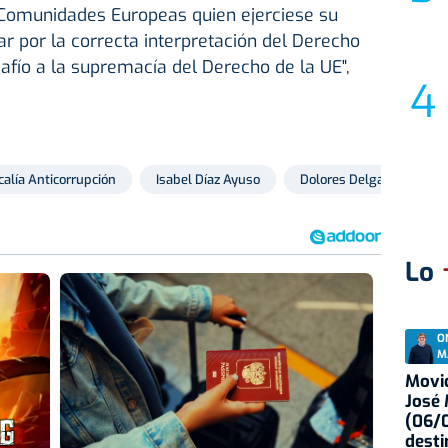
s Comunidades Europeas quien ejerciese su
ar por la correcta interpretación del Derecho
safío a la supremacía del Derecho de la UE",
calía Anticorrupción
Isabel Díaz Ayuso
Dolores Delgado
Lo
O
M
Movid
José
(06/0
desti