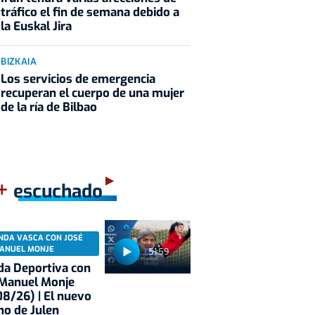
tráfico el fin de semana debido a
la Euskal Jira
BIZKAIA
Los servicios de emergencia
recuperan el cuerpo de una mujer
de la ría de Bilbao
+
escuchado
NDA VASCA CON JOSÉ
ANUEL MONJE
51:59
a Deportiva con
 Manuel Monje
8/26) | El nuevo
no de Julen