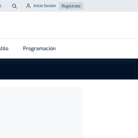
Inicia Sesión
Regístrate
6
Buscar
tilo
Programación