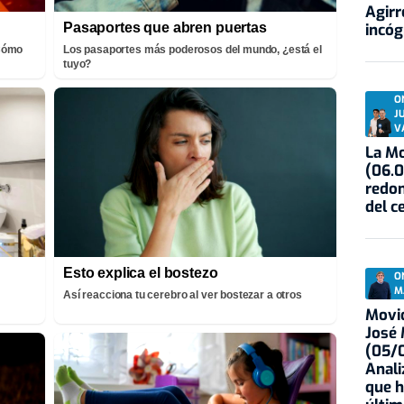
Agirr
Pasaportes que abren puertas
incóg
¡Cómo
Los pasaportes más poderosos del mundo, ¿está el
tuyo?
O
J
V
La Mo
(06.0
redon
del c
Esto explica el bostezo
O
M
Así reacciona tu cerebro al ver bostezar a otros
Movid
José
(05/0
Anali
que h