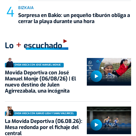
BIZKAIA
Sorpresa en Bakio: un pequeño tiburón obliga a
cerrar la playa durante una hora
+
Lo
escuchado
ONDA VASCA CON JOSÉ MANUEL MONJE
Movida Deportiva con José
51:59
Manuel Monje (06/08/26) | El
nuevo destino de Julen
Agirrezabala, una incógnita
ONDA VASCA CON JUANJO LUSA Y SAMU VALCÁRCEL
La Movida Deportiva (06.08.26):
54:50
Mesa redonda por el fichaje del
central